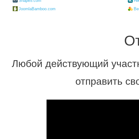
Shape5.com
Hi
JoomlaBamboo.com
Be
О
Любой действующий участн
отправить св