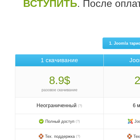
ВСТУПИТЬ
. После опла
1. Joomla тар
1 скачивание
Joo
8.9$
2
разовое скачивание
Неограниченный
6 
(?)
Полный доступ
Jo
(?)
Тех. поддержка
Тех
(?)