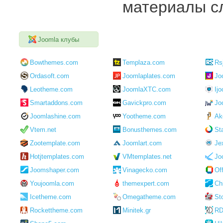
материалы сл
Joomla клубы
Bowthemes.com
Templaza.com
Rs
Ordasoft.com
Joomlaplates.com
Jo
Leotheme.com
JoomlaXTC.com
Ij
Smartaddons.com
Gavickpro.com
Jo
Joomlashine.com
Yootheme.com
Ak
Vtem.net
Bonusthemes.com
St
Zootemplate.com
Joomlart.com
Je
Hotjtemplates.com
VMtemplates.net
Jo
Joomshaper.com
Vinagecko.com
Of
Youjoomla.com
themexpert.com
Ch
Icetheme.com
Omegatheme.com
St
Rockettheme.com
Minitek.gr
RD