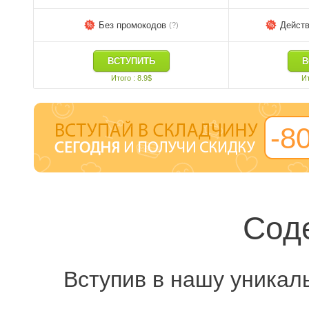
Без промокодов
Дейст
(?)
ВСТУПИТЬ
В
Итого : 8.9$
Ит
-
8
Сод
Вступив в нашу уникал