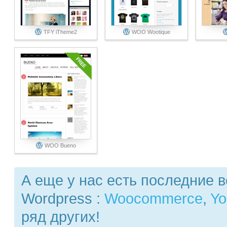
TFY iTheme2
WOO Wootique
WOO Bueno
А еще у нас есть последние 
Wordpress :
Woocommerce
,
Yo
ряд других!