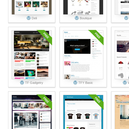
Deli
Boutique
TF Gadgetry
TFY Basic