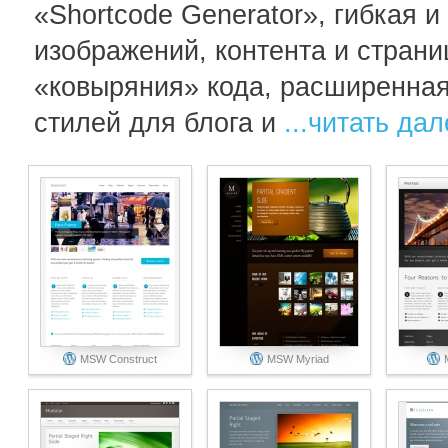
«Shortcode Generator», гибкая 
изображений, контента и страни
«ковыряния» кода, расширенная
стилей для блога и
...читать да
MSW Construct
MSW Myriad