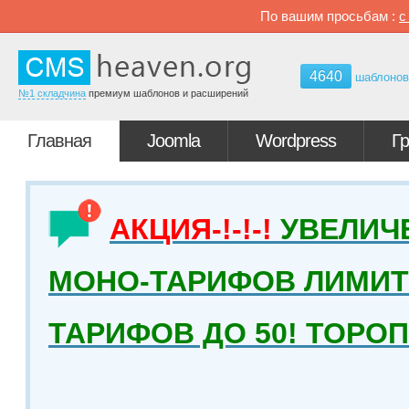
По вашим просьбам :
4640
шаблоно
№1 складчина
премиум шаблонов и расширений
Главная
Joomla
Wordpress
Г
АКЦИЯ-!-!-!
УВЕЛИЧ
МОНО-ТАРИФОВ ЛИМИТ 
ТАРИФОВ ДО 50! ТОРО