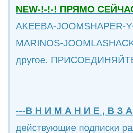
NEW-!-!-! ПРЯМО СЕЙ
AKEEBA-JOOMSHAPER-Y
MARINOS-JOOMLASHACK
другое. ПРИСОЕДИНЯЙТ
---В Н И М А Н И Е , В З А
действующие подписки ра