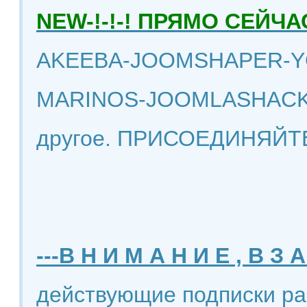
NEW-!-!-! ПРЯМО СЕЙ
AKEEBA-JOOMSHAPER-Y
MARINOS-JOOMLASHACK
другое. ПРИСОЕДИНЯЙТ
---В Н И М А Н И Е , В З А
действующие подписки ра