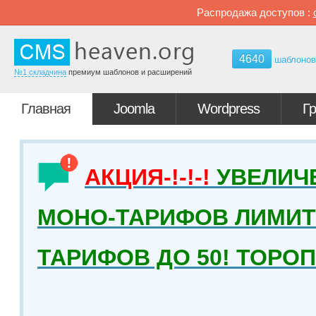
Распродажа доступов :
4640
шаблоно
№1 складчина
премиум шаблонов и расширений
Главная
Joomla
Wordpress
Г
АКЦИЯ-!-!-!
УВЕЛИЧ
МОНО-ТАРИФОВ ЛИМИТ 
ТАРИФОВ ДО 50! ТОРО