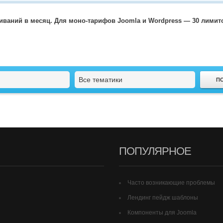
чиваний в месяц. Для моно-тарифов Joomla и Wordpress — 30 лими
Вход
Все тематики
Логин
Пароль
ПОПУЛЯРНОЕ
Запомнить меня
Вступить в складчину
Часто возникающие проблемы
Забыли пароль?
Лендинг пейдж шаблоны
Забыли логин?
Компоненты для Joomla