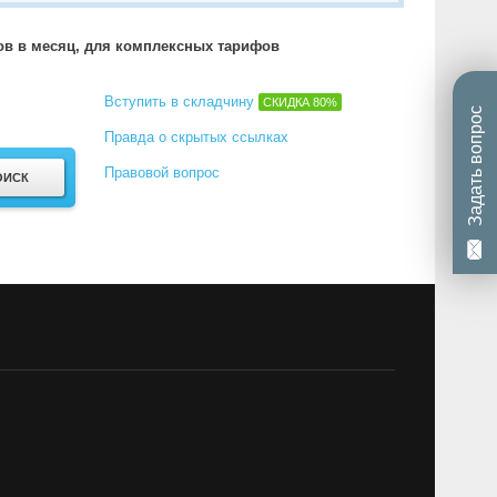
тов в месяц, для комплексных тарифов
Вступить в складчину
СКИДКА
80%
Задать вопрос
Правда о скрытых ссылках
Правовой вопрос