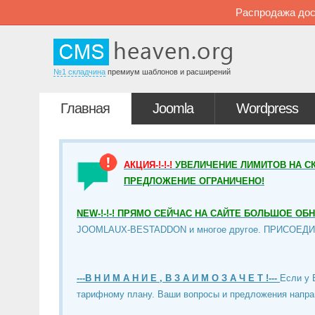
Распродажа дос
№1 складчина
премиум шаблонов и расширений
Главная
Joomla
Wordpress
АКЦИЯ-!-!-!
УВЕЛИЧЕНИЕ ЛИМИТОВ НА СК
ПРЕДЛОЖЕНИЕ ОГРАНИЧЕНО!
NEW-!-!-! ПРЯМО СЕЙЧАС НА САЙТЕ БОЛЬШОЕ ОБ
JOOMLAUX-BESTADDON и многое другое. ПРИСОЕД
---В Н И М А Н И Е , В З А И М О З А Ч Е Т !---
Если у 
тарифному плану. Ваши вопросы и предложения напра