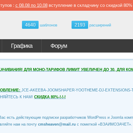
тупов :
с
08.08 по
10.08
вступление в складчину со скидкой
80
4640
2193
шаблонов
расширений
Графика
Форум
АЧИВАНИЯ! ДЛЯ МОНО-ТАРИФОВ ЛИМИТ УВЕЛИЧЕН ДО 30, ДЛЯ КО
НОВЛЕНИЕ:
JCE-AKEEBA-JOOMSHAPER-YOOTHEME-DJ-EXTENSIONS-
ИНЯЙТЕСЬ К НАМ!
СКИДКА 80%-!-!-!
Вас есть действующие подписки разработчиков WordPress и Joomla ком
вляйте нам на почту
cmsheaven@mail.ru
c пометкой «ВЗАИМОЗАЧЕТ».