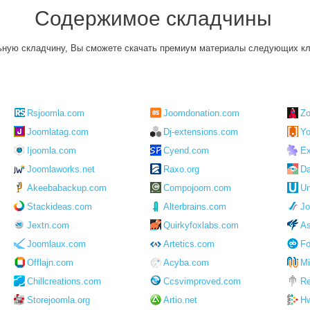
Содержимое складчины
ьную складчину, Вы сможете скачать премиум материалы следующих клу
Rsjoomla.com
Joomdonation.com
Zo
Joomlatag.com
Dj-extensions.com
Yo
Ijoomla.com
Cyend.com
Ex
Joomlaworks.net
Raxo.org
Da
Akeebabackup.com
Compojoom.com
Un
Stackideas.com
Alterbrains.com
Jo
Jextn.com
Quirkyfoxlabs.com
As
Joomlaux.com
Artetics.com
Fo
Offlajn.com
Acyba.com
Mi
Chillcreations.com
Ccsvimproved.com
Re
Storejoomla.org
Artio.net
Hw