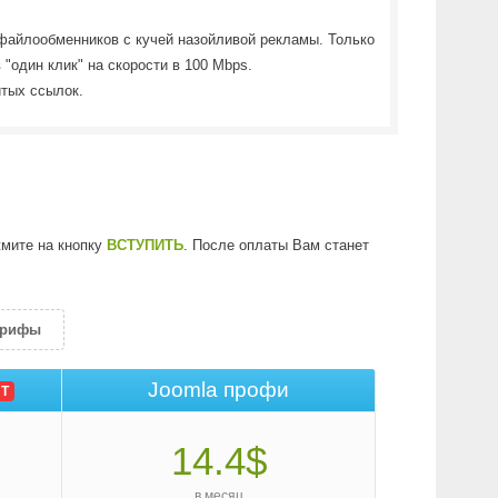
файлообменников с кучей назойливой рекламы. Только
 "один клик" на скорости в 100 Mbps.
итых ссылок.
жмите на кнопку
ВСТУПИТЬ
. После оплаты Вам станет
арифы
Joomla профи
Т
14.4$
в месяц