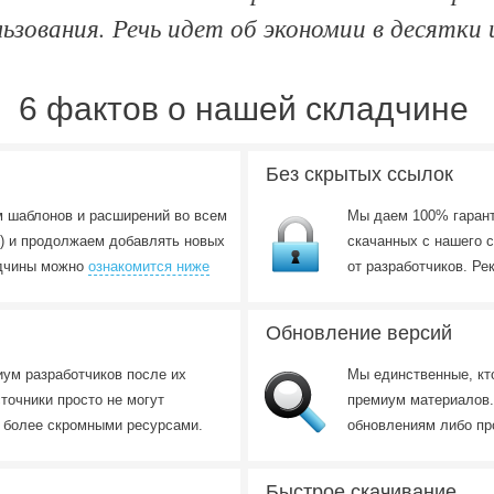
ьзования. Речь идет об экономии в десятки и
6 фактов о нашей складчине
Без скрытых ссылок
 шаблонов и расширений во всем
Мы даем 100% гарант
) и продолжаем добавлять новых
скачанных с нашего 
адчины можно
ознакомится ниже
от разработчиков. Р
Обновление версий
иум разработчиков после их
Мы единственные, кт
точники просто не могут
премиум материалов.
а более скромными ресурсами.
обновлениям либо про
Быстрое скачивание