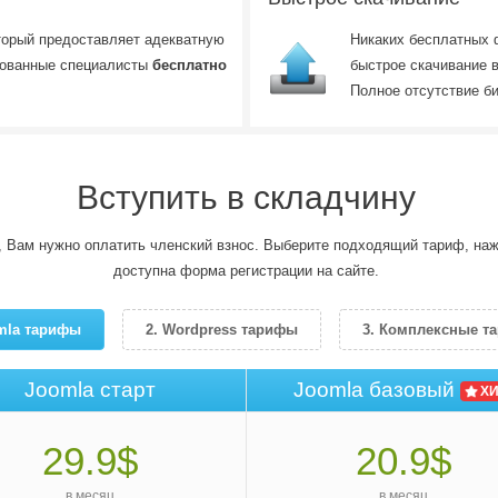
торый предоставляет адекватную
Никаких бесплатных 
рованные специалисты
бесплатно
быстрое скачивание в
Полное отсутствие б
Вступить в складчину
, Вам нужно оплатить членский взнос. Выберите подходящий тариф, на
доступна форма регистрации на сайте.
omla тарифы
2. Wordpress тарифы
3. Комплексные т
Joomla старт
Joomla базовый
ХИ
29.9$
20.9$
в месяц
в месяц