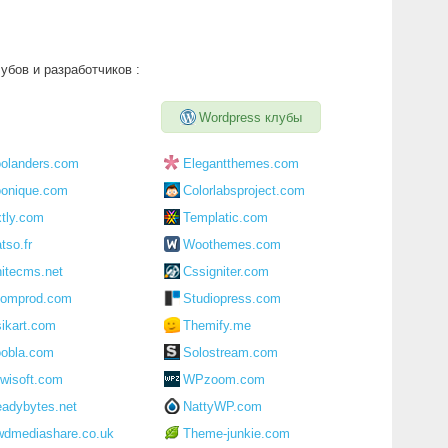
бов и разработчиков :
Wordpress клубы
olanders.com
Elegantthemes.com
onique.com
Colorlabsproject.com
tly.com
Templatic.com
tso.fr
Woothemes.com
itecms.net
Cssigniter.com
omprod.com
Studiopress.com
ikart.com
Themify.me
obla.com
Solostream.com
wisoft.com
WPzoom.com
adybytes.net
NattyWP.com
dmediashare.co.uk
Theme-junkie.com