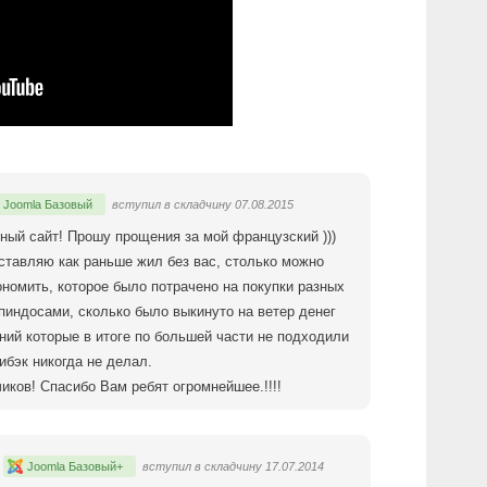
Joomla Базовый
вступил в складчину 07.08.2015
ный сайт! Прошу прощения за мой французский )))
ставляю как раньше жил без вас, столько можно
номить, которое было потрачено на покупки разных
пиндосами, сколько было выкинуто на ветер денег
ний которые в итоге по большей части не подходили
ибэк никогда не делал.
иков! Спасибо Вам ребят огромнейшее.!!!!
Joomla Базовый+
вступил в складчину 17.07.2014