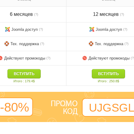
6 месяцев
12 месяцев
(?)
(?)
Joomla доступ
Joomla доступ
(?)
(?)
Тех. поддержка
Тех. поддержка
(?)
(?)
Действуют промокоды
Действуют промокоды
(?)
(?
ВСТУПИТЬ
ВСТУПИТЬ
Итого : 179.4$
Итого : 250.8$
-
80%
UJGSGL