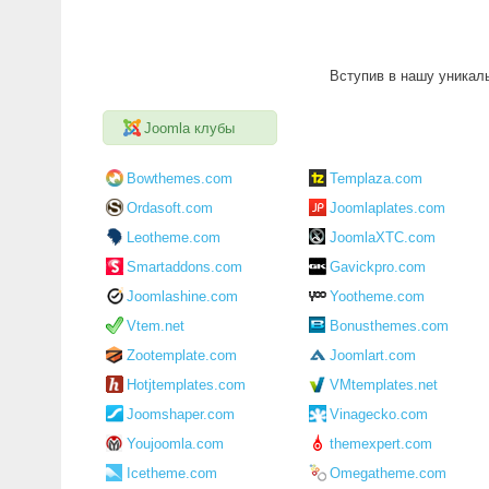
Вступив в нашу уникал
Joomla клубы
Bowthemes.com
Templaza.com
Ordasoft.com
Joomlaplates.com
Leotheme.com
JoomlaXTC.com
Smartaddons.com
Gavickpro.com
Joomlashine.com
Yootheme.com
Vtem.net
Bonusthemes.com
Zootemplate.com
Joomlart.com
Hotjtemplates.com
VMtemplates.net
Joomshaper.com
Vinagecko.com
Youjoomla.com
themexpert.com
Icetheme.com
Omegatheme.com