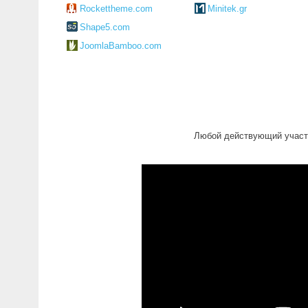
Rockettheme.com
Minitek.gr
Shape5.com
JoomlaBamboo.com
Любой действующий участн