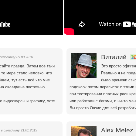
Виталий
складчину 09.03.2016
 сайте правда. Затем всё таки
Это просто офиген
 то мере стало неловко, что
Реально я не пред
бщем, тут есть всё что мне
было времени сэко
ма складчина постоянно
подписок потом переписок с этими 
при тестировании платных расшире
е видеокурсы и графику, хотя
или работали с багами, и никто ман
Вы просто Оазис для веб разработч
Alex.Melez
в складчину 21.01.2015