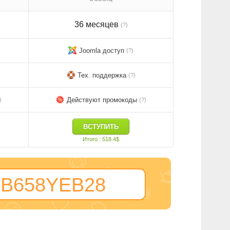
36 месяцев
(?)
Joomla доступ
(?)
Тех. поддержка
(?)
Действуют промокоды
)
(?)
ВСТУПИТЬ
Итого : 518.4$
B658YEB28