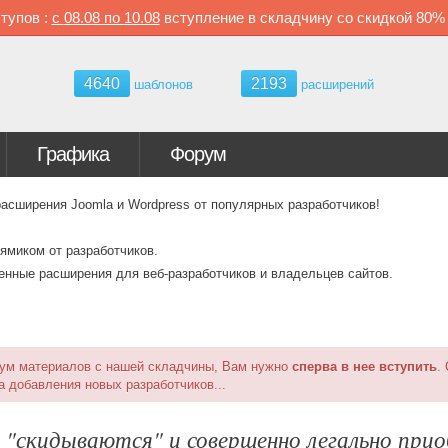
тупов :
с
08.08 по
10.08
вступление в складчину со скидкой
80
4640
2193
шаблонов
расширений
Графика
Форум
ширения Joomla и Wordpress от популярных разработчиков!
ямиком от разработчиков.
венные расширения для веб-разработчиков и владельцев сайтов.
миум материалов с нашей складчины, Вам нужно
сперва в нее вступить
.
а добавления новых разработчиков...
и "скидываются" и совершенно легально пр