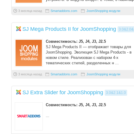
...
3 месяца назад
Smartaddons.com
JoomShopping модули
SJ Mega Products II for JoomShopping
3.0&2.0&
Совместимость: J5, J4, J3, J2.5
SJ Mega Products II — отображает товары для
JoomShopping. Эволюция SJ Mega Products - в
новом стиле. Реализован с набором 4-х
тематических стилей, разделенных н ...
3 месяца назад
Smartaddons.com
JoomShopping модули
SJ Extra Slider for JoomShopping
3.0&2.1&1.0
Совместимость: J5, J4, J3, J2.5
...