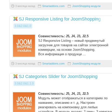
3 месяца назад
Smartaddons.com
JoomShopping модули
SJ Responsive Listing for JoomShopping
3.0&2.0&1.0
Совместимость: J5, J4, J3, J2.5
SJ Responsive Listing – новый продвинутый
загрузчик для товаров на сайтах электронной
коммерции, на основе JoomShopping.
Вся информация о продукци ...
3 месяца назад
Smartaddons.com
JoomShopping модули
SJ Categories Slider for JoomShopping
3.0&2.0&1.1.0
Совместимость: J5, J4, J3, J2.5
Модуль может отображаться в категориях по
названию, описанию и т. д. Настроен
реагировать на компоновку для любых
устройств. В модуль входят: 2 темы, 3 навигац