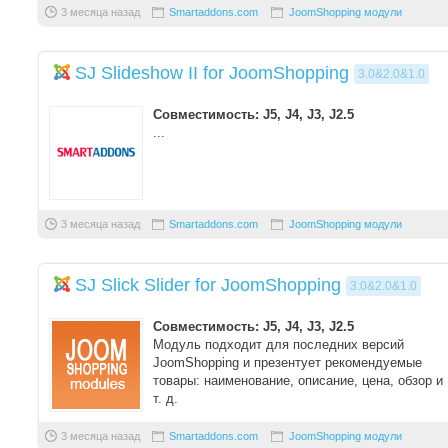
3 месяца назад
Smartaddons.com
JoomShopping модули
SJ Slideshow II for JoomShopping
3.0&2.0&1.0
Совместимость: J5, J4, J3, J2.5
...
3 месяца назад
Smartaddons.com
JoomShopping модули
SJ Slick Slider for JoomShopping
3.0&2.0&1.0
Совместимость: J5, J4, J3, J2.5
Модуль подходит для последних версий
JoomShopping и презентует рекомендуемые
товары: наименование, описание, цена, обзор и
т. д.
Модуль SJ Slick S ...
3 месяца назад
Smartaddons.com
JoomShopping модули