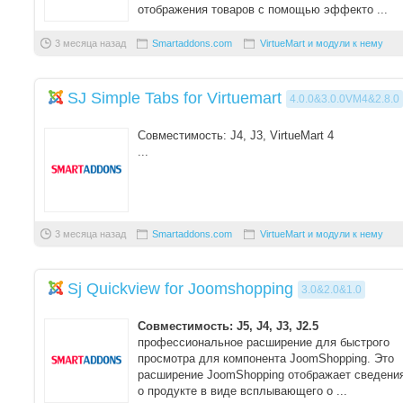
отображения товаров с помощью эффекто ...
3 месяца назад
Smartaddons.com
VirtueMart и модули к нему
SJ Simple Tabs for Virtuemart
4.0.0&3.0.0VM4&2.8.0
Совместимость: J4, J3, VirtueMart 4
...
3 месяца назад
Smartaddons.com
VirtueMart и модули к нему
Sj Quickview for Joomshopping
3.0&2.0&1.0
Совместимость: J5, J4, J3, J2.5
профессиональное расширение для быстрого
просмотра для компонента JoomShopping. Это
расширение JoomShopping отображает сведени
о продукте в виде всплывающего о ...