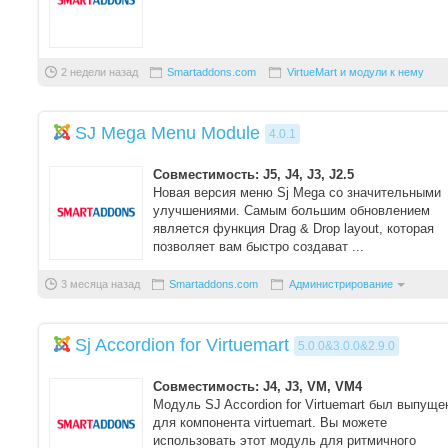
2 недели назад
Smartaddons.com
VirtueMart и модули к нему
SJ Mega Menu Module
4.0.1
Совместимость: J5, J4, J3, J2.5
Новая версия меню Sj Mega со значительными
улучшениями. Самым большим обновлением
является функция Drag & Drop layout, которая
позволяет вам быстро создават ...
3 месяца назад
Smartaddons.com
Администрирование
Sj Accordion for Virtuemart
5.0.0&3.0.0&2.9.0
Совместимость: J4, J3, VM, VM4
Модуль SJ Accordion for Virtuemart был выпуще
для компонента virtuemart. Вы можете
использовать этот модуль для ритмичного