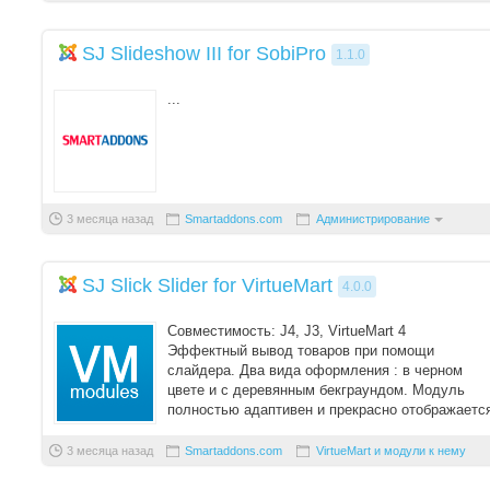
SJ Slideshow III for SobiPro
1.1.0
...
3 месяца назад
Smartaddons.com
Администрирование
SJ Slick Slider for VirtueMart
4.0.0
Совместимость: J4, J3, VirtueMart 4
Эффектный вывод товаров при помощи
слайдера. Два вида оформления : в черном
цвете и с деревянным бекграундом. Модуль
полностью адаптивен и прекрасно отображаетс
на всех тип ...
3 месяца назад
Smartaddons.com
VirtueMart и модули к нему