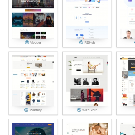
Vlogger
REHub
Martfury
WizeStore