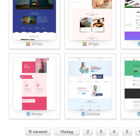
JA Tour
JA Spa
Romea
Doctreat
В начало
Назад
2
3
4
5