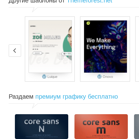
Другие шаблоны от
Themeforest.net
Luique
Onovo
Раздаем
премиум графику бесплатно