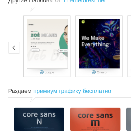
Другие шаблоны от
Themeforest.net
Luique
Onovo
Раздаем
премиум графику бесплатно