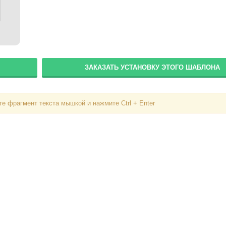
Вход
ЗАКАЗАТЬ УСТАНОВКУ ЭТОГО ШАБЛОНА
Логин
е фрагмент текста мышкой и нажмите Ctrl + Enter
Пароль
Запомнить меня
Вступить в складчину
Забыли пароль?
Забыли логин?