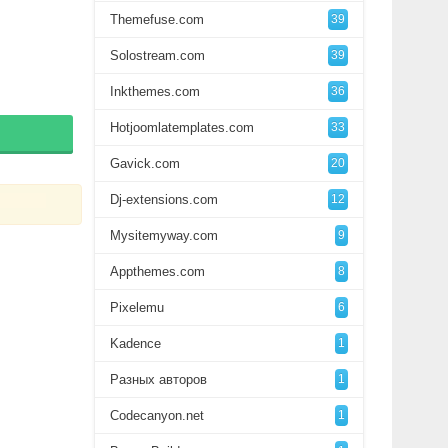
Themefuse.com
39
Solostream.com
39
Inkthemes.com
36
Hotjoomlatemplates.com
33
Gavick.com
20
Dj-extensions.com
12
Mysitemyway.com
9
Appthemes.com
8
Pixelemu
6
Kadence
1
Разных авторов
1
Codecanyon.net
1