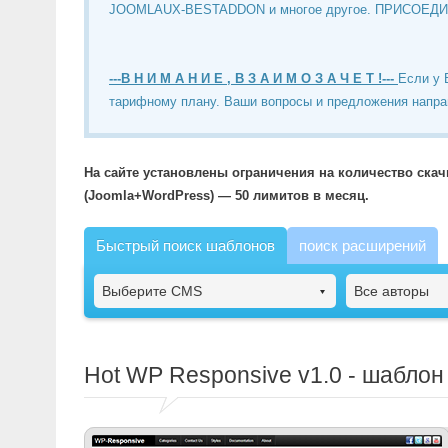
JOOMLAUX-BESTADDON и многое другое. ПРИСОЕД
---В Н И М А Н И Е , В З А И М О З А Ч Е Т !---
Если у 
тарифному плану. Ваши вопросы и предложения напра
На сайте установлены ограничения на количество ска
(Joomla+WordPress) — 50 лимитов в месяц.
Быстрый поиск шаблонов
поиск расширений
Выберите CMS
Все авторы
Hot WP Responsive
v1.0 - шаблон