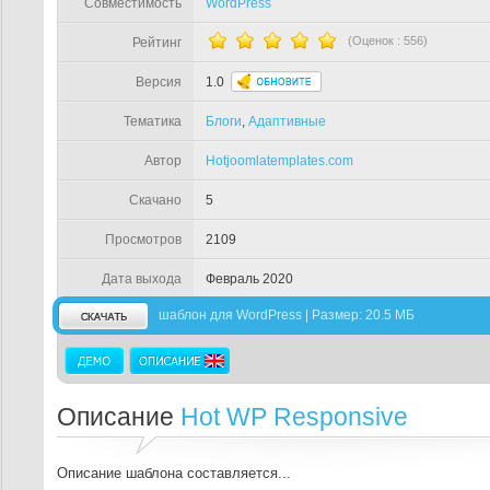
Совместимость
WordPress
(Оценок :
556
)
Рейтинг
Версия
1.0
Тематика
Блоги
,
Адаптивные
Автор
Hotjoomlatemplates.com
Скачано
5
Просмотров
2109
Дата выхода
Февраль 2020
шаблон для WordPress | Размер: 20.5 МБ
Описание
Hot WP Responsive
Описание шаблона составляется...