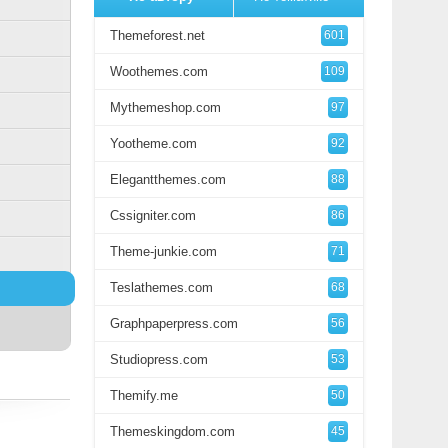
Themeforest.net
601
Woothemes.com
109
Mythemeshop.com
97
Yootheme.com
92
Elegantthemes.com
88
Cssigniter.com
86
Theme-junkie.com
71
Teslathemes.com
68
Graphpaperpress.com
56
Studiopress.com
53
Themify.me
50
Themeskingdom.com
45