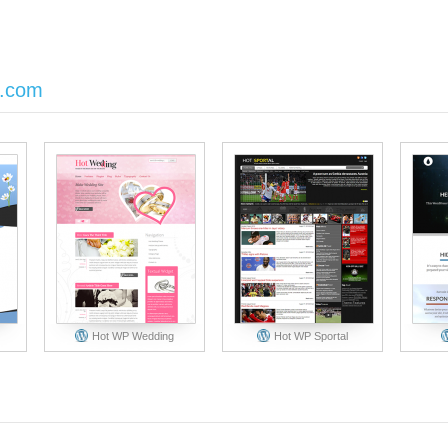
s.com
Hot WP Wedding
Hot WP Sportal