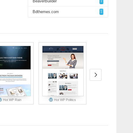
BeaverBuilder
1
Bdthemes.com
1
Hot WP Rain
Hot WP Politics