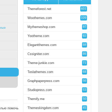
Themeforest.net
601
Woothemes.com
109
Mythemeshop.com
97
ьные
Yootheme.com
92
Elegantthemes.com
88
Cssigniter.com
86
Theme-junkie.com
71
Teslathemes.com
68
Graphpaperpress.com
56
Studiopress.com
53
Themify.me
50
Themeskingdom.com
45
целью помочь