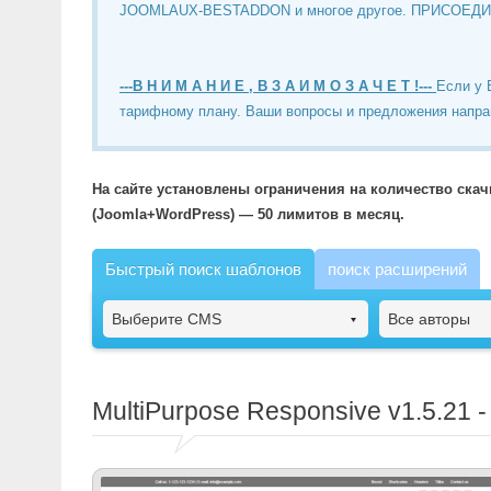
JOOMLAUX-BESTADDON и многое другое. ПРИСОЕД
---В Н И М А Н И Е , В З А И М О З А Ч Е Т !---
Если у 
тарифному плану. Ваши вопросы и предложения напра
На сайте установлены ограничения на количество ска
(Joomla+WordPress) — 50 лимитов в месяц.
Быстрый поиск шаблонов
поиск расширений
Выберите CMS
Все авторы
MultiPurpose Responsive
v1.5.21 