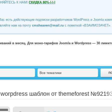
ИНЯЙТЕСЬ К НАМ!
СКИДКА 80%-!-!-!
Вас есть действующие подписки разработчиков WordPress и Joomla ком
вляйте нам на почту
cmsheaven@mail.ru
c пометкой «ВЗАИМОЗАЧЕТ».
чиваний в месяц. Для моно-тарифов Joomla и Wordpress — 30 лими
Все тематики
- worpdress шаблон от themeforest №9219