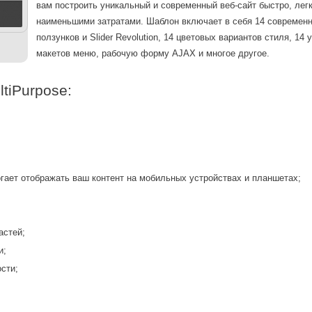
вам построить уникальный и современный веб-сайт быстро, легк
наименьшими затратами. Шаблон включает в себя 14 современ
ползунков и Slider Revolution, 14 цветовых вариантов стиля, 14
макетов меню, рабочую форму AJAX и многое другое.
tiPurpose:
Вход
гает отображать ваш контент на мобильных устройствах и планшетах;
Логин
астей;
и;
Пароль
сти;
Запомнить меня