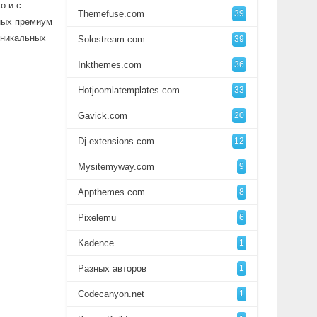
о и с
Themefuse.com
39
ных премиум
 уникальных
Solostream.com
39
Inkthemes.com
36
Hotjoomlatemplates.com
33
Gavick.com
20
Dj-extensions.com
12
Mysitemyway.com
9
Appthemes.com
8
Pixelemu
6
Kadence
1
Разных авторов
1
Codecanyon.net
1