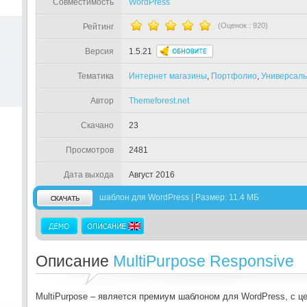
Совместимость
WordPress
(Оценок :
920
)
Рейтинг
Версия
1.5.21
Тематика
Интернет магазины
,
Портфолио
,
Универсал
Автор
Themeforest.net
Скачано
23
Просмотров
2481
Дата выхода
Август 2016
шаблон для WordPress | Размер: 11.4 МБ
Описание
MultiPurpose Responsive
MultiPurpose – является премиум шаблоном для WordPress, с 