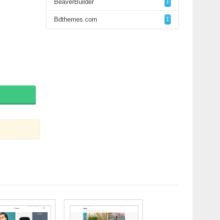
BeaverBuilder
1
Bdthemes.com
1