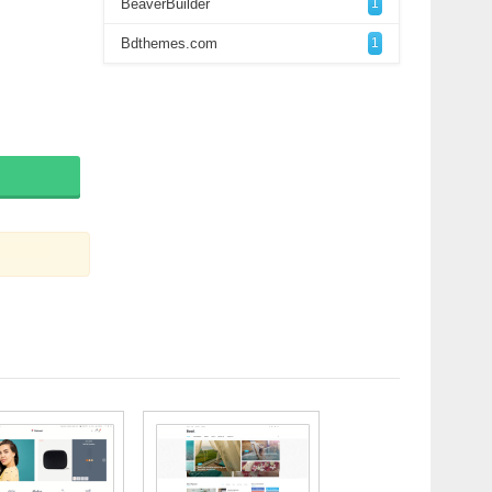
BeaverBuilder
1
Bdthemes.com
1