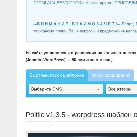
JOOMLAUX-BESTADDON и многое другое. ПРИСОЕД
---В Н И М А Н И Е , В З А И М О З А Ч Е Т !---
Если у 
тарифному плану. Ваши вопросы и предложения напра
На сайте установлены ограничения на количество ска
(Joomla+WordPress) — 50 лимитов в месяц.
Быстрый поиск шаблонов
поиск расширений
Выберите CMS
Все авторы
Politic
v1.3.5 - worpdress шаблон