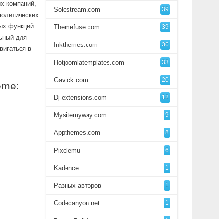
их компаний,
Solostream.com
39
политических
ых функций
Themefuse.com
39
льный для
Inkthemes.com
36
вигаться в
Hotjoomlatemplates.com
33
Gavick.com
20
eme:
Dj-extensions.com
12
Mysitemyway.com
9
Appthemes.com
8
Pixelemu
6
Kadence
1
Разных авторов
1
Codecanyon.net
1