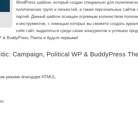
WordPress шаблон, который создан специально для политическ
политических групп и личностей, а также персональных сайтов 
партий. Данный шаблон оснащен огромным количеством полезн
и инструментов, с помощью которых вы сможете создать идеа
себя сайт, выделяться среди своих конкурентов и успешно прод
 WP & BuddyPress Theme и будьте первыми!
ic: Campaign, Political WP & BuddyPress Th
Вход
ом режиме благодаря HTML5;
Логин
ды;
Пароль
Запомнить меня