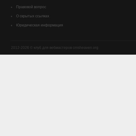
Правовой вопрос
О скрытых ссылках
Юридическая информация
2012-2026 © клуб для вебмастеров cmsheaven.org