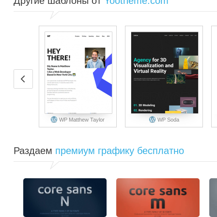
Другие шаблоны от
Yootheme.com
WP Matthew Taylor
WP Soda
Раздаем
премиум графику бесплатно