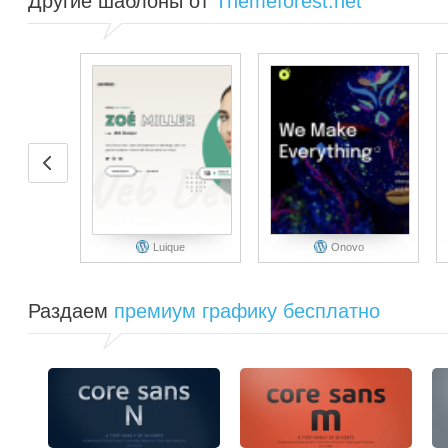
Другие шаблоны от
Themeforest.net
Luique
Onovo
Раздаем
премиум графику бесплатно