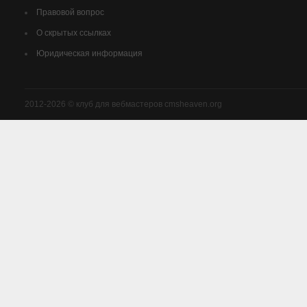
Правовой вопрос
О скрытых ссылках
Юридическая информация
2012-2026 © клуб для вебмастеров cmsheaven.org