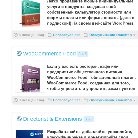
Легко продавайте любые индивидуальные
услуги и продукты, создавая свой
собственный калькулятор стоимости или
формы оплаты или формы оплаты (даже с
подпиской!) На своем веб-сайте WordPress.
WP Cost Assessment & ...
3 месяца назад
Codecanyon.net
Обслуживание клиентов
WooCommerce Food
3.4.5
Если у вас есть ресторан, кафе или
предприятие общественного питания,
WooCommerce Food - обязательный плагин.
WooCommerce Food, созданная для того,
чтобы упростить и упростить заказ пунктов
меню, является самым просты ...
3 месяца назад
Codecanyon.net
Обслуживание клиентов
Directorist & Extensions
8.5.7
Разрабатывайте, добавляйте, управляйте,
классифицируйте и монетизируйте свои