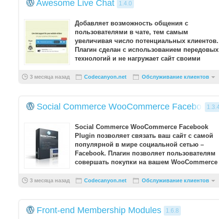
Awesome Live Chat
1.4.0
Добавляет возможность общения с
пользователями в чате, тем самым
увеличивая число потенциальных клиентов.
Плагин сделан с использованием передовых
технологий и не нагружает сайт своими
скриптами. Можете посадить в чат ...
3 месяца назад
Codecanyon.net
Обслуживание клиентов
Social Commerce WooCommerce Facebook Pl
1.3.
Social Commerce WooCommerce Facebook
Plugin позволяет связать ваш сайт с самой
популярной в мире социальной сетью –
Facebook. Плагин позволяет пользователям
совершать покупки на вашем WooCommerce
интернет-магазина пря ...
3 месяца назад
Codecanyon.net
Обслуживание клиентов
Front-end Membership Modules
1.6.8