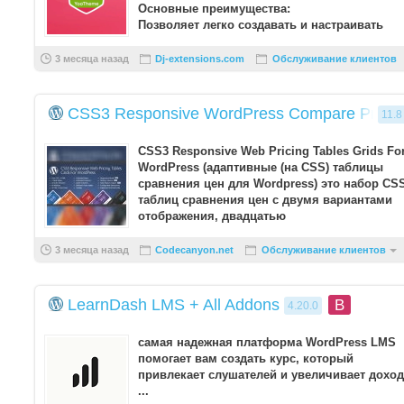
Основные преимущества:
Позволяет легко создавать и настраивать
привлекательные всплывающие окна для
вашего веб-с ...
3 месяца назад
Dj-extensions.com
Обслуживание клиентов
CSS3 Responsive WordPress Compare Pricing
11.8
CSS3 Responsive Web Pricing Tables Grids Fo
WordPress (адаптивные (на CSS) таблицы
сравнения цен для Wordpress) это набор CS
таблиц сравнения цен с двумя вариантами
отображения, двадцатью
предустановленными цветовым ...
3 месяца назад
Codecanyon.net
Обслуживание клиентов
LearnDash LMS + All Addons
B
4.20.0
самая надежная платформа WordPress LMS
помогает вам создать курс, который
привлекает слушателей и увеличивает доход
...