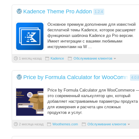
Kadence Theme Pro Addon
1.2.4
Основное премиум дополнение для известной
бесплатной темы Kadence, которое расширяет
функционал шаблона Kadence до Pro версии.
Имеет интеграции с вашими любимыми
инструментами на W ...
1 месяц назад
Kadence
Обслуживание клиентов
Price by Formula Calculator for WooCommerce 
4.0.
Price by Formula Calculator для WooCommerce 
это современный калькулятор цен, который
добавляет настраиваемые параметры продукта
для измерения и расчета цен сложных
продуктов и услуг.
Функции:
2 месяца назад
Woothemes.com
Обслуживание клиентов