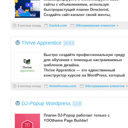
сайты с объявлениями, используя
быстрорастущий плагин Directorist.
Создайте сайт-каталог своей мечты,
используя наши экономи ...
3 месяца назад
Gavick.com
Обслуживание клиентов
Thrive Apprentice
10.8.3
Быстро создайте профессиональную среду
для обучения с помощью настраиваемых
шаблонов дизайна.
Thrive Apprentice — это единственный
конструктор курсов на WordPress, который
предоставляет вам полную свободу в ра ...
3 месяца назад
thrivethemes.com
Обслуживание клиентов
DJ-Popup Wordpress
1.2.8
Плагин DJ-Popup работает только с
YOOtheme Page Builder!