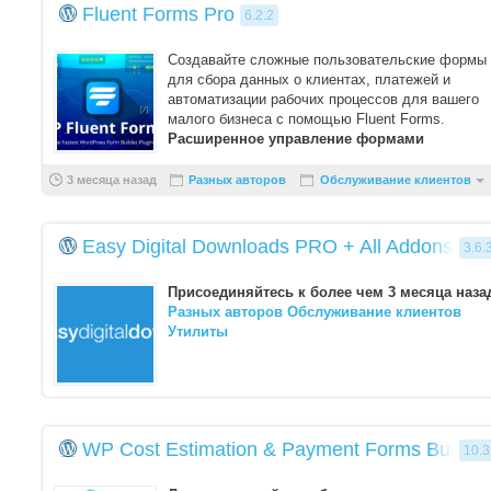
Fluent Forms Pro
6.2.2
Создавайте сложные пользовательские формы
для сбора данных о клиентах, платежей и
автоматизации рабочих процессов для вашего
малого бизнеса с помощью Fluent Forms.
Расширенное управление формами
3 месяца назад
Разных авторов
Обслуживание клиентов
Easy Digital Downloads PRO + All Addons Pa
3.6.
Присоединяйтесь
к более чем
3 месяца наза
Разных авторов
Обслуживание клиентов
Утилиты
WP Cost Estimation & Payment Forms Builder
10.3