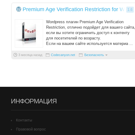
Premium Age Verification Restriction for Word
1.6
Wordpress плагин Premium Age Verification
Restriction, отлично подойдет для вашего сайта
если вы хотите ограничить доступ к контенту
для посетителей по возрасту.
Если на вашем сайте используется материа ...
3 месяца назад
Codecanyon.net
Безопасноть
ИНФОРМАЦИЯ
Контакты
Правовой вопрос