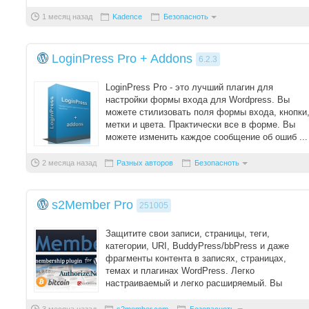
1 месяц назад
Kadence
Безопасноть
LoginPress Pro + Addons
6.2.3
LoginPress Pro - это лучший плагин для
настройки формы входа для Wordpress. Вы
можете стилизовать поля формы входа, кнопки
метки и цвета. Практически все в форме. Вы
можете изменить каждое сообщение об ошиб ...
2 месяца назад
Разных авторов
Безопасноть
s2Member Pro
251005
Защитите свои записи, страницы, теги,
категории, URI, BuddyPress/bbPress и даже
фрагменты контента в записях, страницах,
темах и плагинах WordPress. Легко
настраиваемый и легко расширяемый. Вы
можете защитить даже заг ...