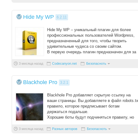
Hide My WP
6.2.11
Hide My WP – уникальный плагин для более
профессиональных пользователей Wordpress,
предназначенный для того, чтобы творить
удивительные чудеса со своим сайтом.
В первую очередь плагин предназначен для за
...
3 месяца назад
Codecanyon.net
Безопасноть
Blackhole Pro
3.2.1
Blackhole Pro добавляет скрытую ссылку на
ваши страницы. Вы добавляете в файл robots.tx
правило, которое предписывает ботам
держаться подальше.
Хорошие боты будут подчиняться правилу, но
плохие проигнорируют ...
3 месяца назад
Разных авторов
Безопасноть