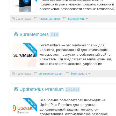
придется изучать нюансы программирования и
обеспечения безопасности сетевых технологий,
плагин в ...
2 дня назад
Разных авторов
Безопасноть
SureMembers
3.1.0
SureMembers — это удобный плагин для
членства, разработанный для начинающих,
которые хотят запустить собственный сайт с
членством. Он предлагает essential функции,
такие как защита контента, управление
подписками и ко ...
4 дня назад
suremembers.com
Безопасноть
UpdraftPlus Premium
2.26.6.26
Все больше пользователей переходят на
UpdraftPlus Premium для получения
дополнительной защиты, которую он
предоставляет. Автоматическое резервное