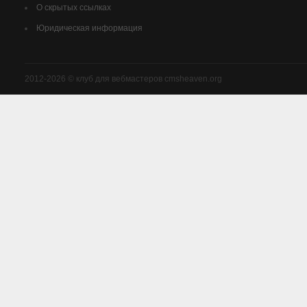
О скрытых ссылках
Юридическая информация
2012-2026 © клуб для вебмастеров cmsheaven.org