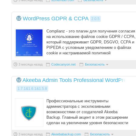
3 месяца назад
s2member.com
Безопасноть
WordPress GDPR & CCPA
2.0.5
Complianz - это плагин для получения согласия
на использование файлов cookie GDPR / CCPA,
который поддерживает GDPR, DSGVO, CCPA и
PIPEDA с условным уведомлением о файлах
cookie и настраиваемой политикой
использования ...
3 месяца назад
Codecanyon.net
Безопасноть
Akeeba Admin Tools Professional WordPress
1.7.1&1.6.1&1.5.8
Профессиональные инструменты
администратора с эксклюзивными
возможностями от создателей Akeeba
Backup. Главный акцент в этом расширении
сделан на увеличении уровня безопасности
сайта WordPress всех последних верс ...
3 месяца назад
Akeebabackup.com
Безопасноть