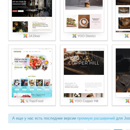
JA Diner
YOO District
Sj TopzFood
YOO Copper Hill
А еще у нас есть последние версии
премиум расширений
для Joo