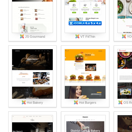
JS Gourmand
VT FitThin
YOO
Hot Bakery
Hot Burgers
OS Re