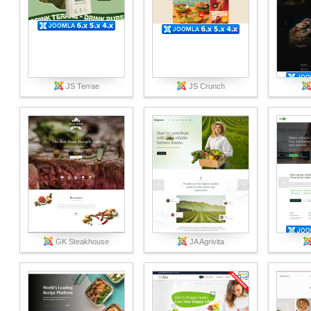
JS Terrae
JS Crunch
GK Steakhouse
JA Agrivita