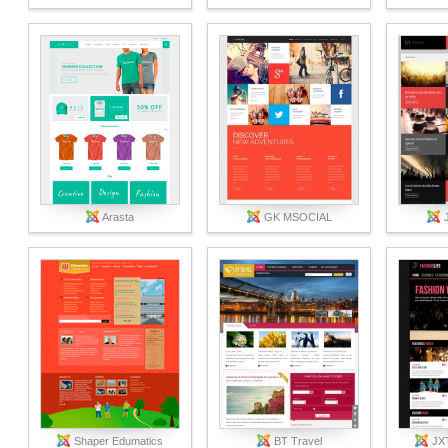
Arasta
GK MSOCIAL
Shaper Edumatics
BT Travel
JXT