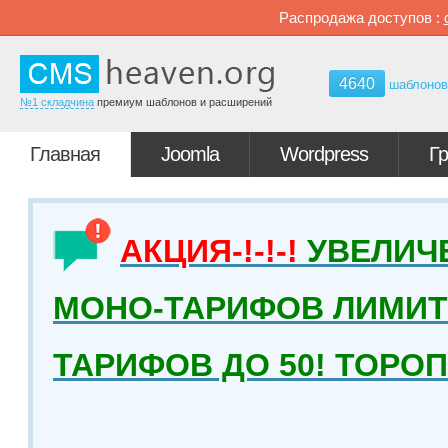
Распродажа доступов :
4640
шаблоно
№1 складчина
премиум шаблонов и расширений
Главная
Joomla
Wordpress
Г
АКЦИЯ-!-!-!
УВЕЛИЧ
МОНО-ТАРИФОВ ЛИМИТ 
ТАРИФОВ ДО 50! ТОРО