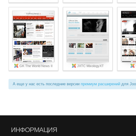
GK The World News II
JXTC MixologyXT
А еще у нас есть последние версии
премиум расширений
для Joo
ИНФОРМАЦИЯ