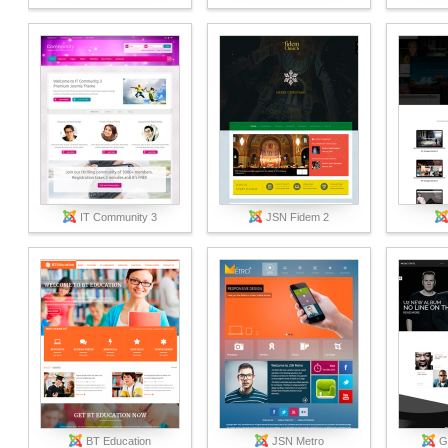
IT Community 3
JSN Fidem 2
BT Education
JSN Metro
G