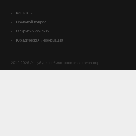
Контакты
Правовой вопрос
О скрытых ссылках
Юридическая информация
2012-2026 © клуб для вебмастеров cmsheaven.org