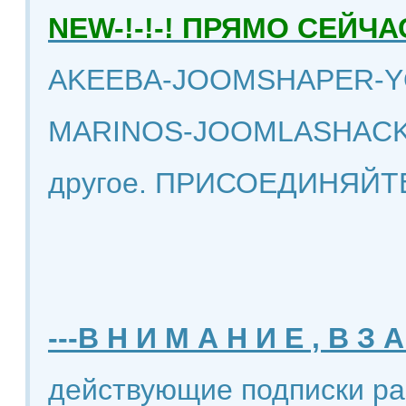
NEW-!-!-! ПРЯМО СЕЙ
AKEEBA-JOOMSHAPER-Y
MARINOS-JOOMLASHACK
другое. ПРИСОЕДИНЯЙТ
---В Н И М А Н И Е , В З А
действующие подписки ра