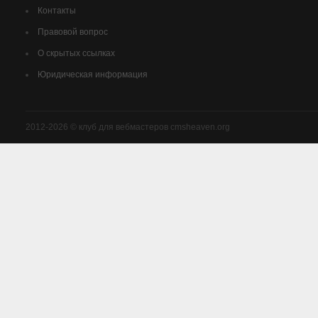
Контакты
Правовой вопрос
О скрытых ссылках
Юридическая информация
2012-2026 © клуб для вебмастеров cmsheaven.org