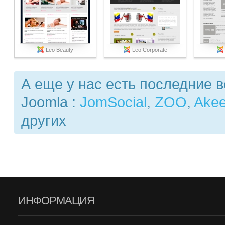
Leo Beauty
Leo Corporate
А еще у нас есть последние 
Joomla :
JomSocial
,
ZOO
,
Ake
других
ИНФОРМАЦИЯ