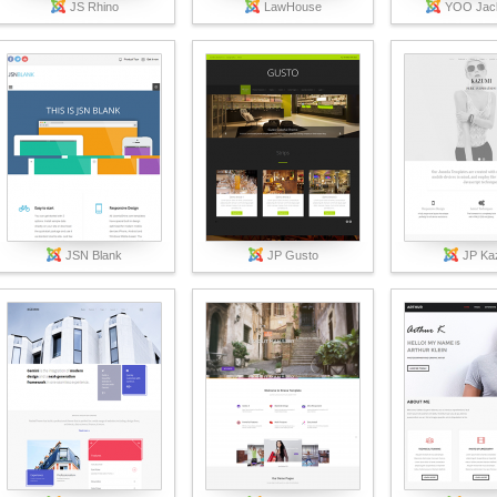
JS Rhino
LawHouse
YOO Jac
Вход
Логин
Пароль
JSN Blank
JP Gusto
JP Ka
Запомнить меня
Вступить в складчину
Забыли пароль?
Забыли логин?