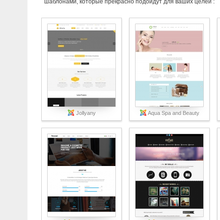
шаблонами, которые прекрасно подойдут для ваших целей :
Jollyany
Aqua Spa and Beauty