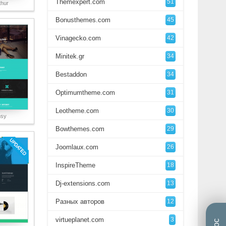
Themexpert.com
51
thur
Bonusthemes.com
45
Vinagecko.com
42
Minitek.gr
34
Bestaddon
34
Optimumtheme.com
31
Leotheme.com
30
nsy
Bowthemes.com
29
Joomlaux.com
26
InspireTheme
18
Dj-extensions.com
13
Разных авторов
12
virtueplanet.com
3