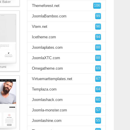
k Baker
Themeforest.net
106
JoomlaBamboo.com
99
Vtem.net
96
Icetheme.com
94
Joomlaplates.com
88
JoomlaXTC.com
88
zumi
Omegatheme.com
69
Virtuemarttemplates.net
67
Templaza.com
64
Joomlashack.com
60
Joomla-monster.com
57
Joomlashine.com
55