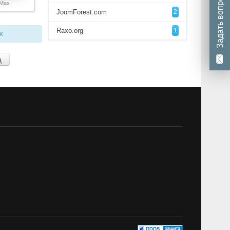
Задать вопрос
Max
JoomForest.com
2
Raxo.org
1
х
ц