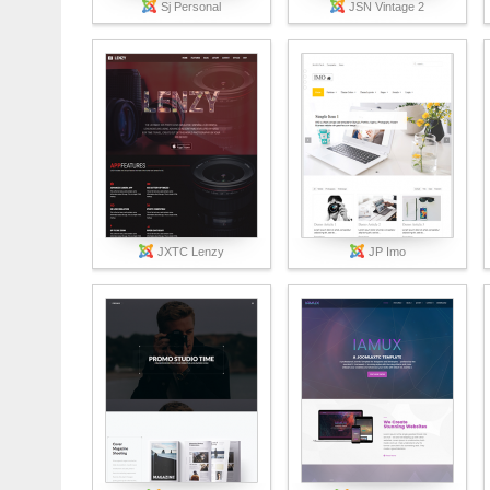
Sj Personal
JSN Vintage 2
JXTC Lenzy
JP Imo