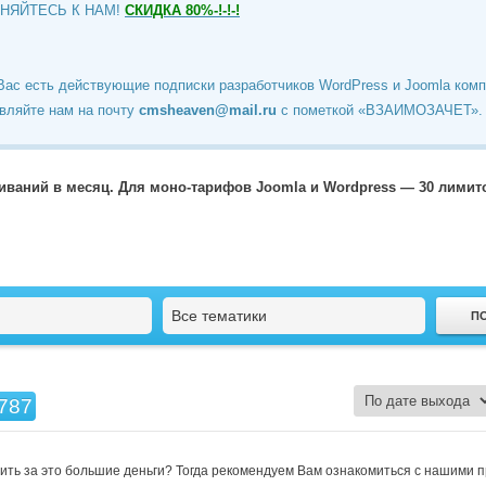
ИНЯЙТЕСЬ К НАМ!
СКИДКА 80%-!-!-!
Вас есть действующие подписки разработчиков WordPress и Joomla ком
вляйте нам на почту
cmsheaven@mail.ru
c пометкой «ВЗАИМОЗАЧЕТ».
чиваний в месяц. Для моно-тарифов Joomla и Wordpress — 30 лими
Все тематики
787
тить за это большие деньги? Тогда рекомендуем Вам ознакомиться с нашими 