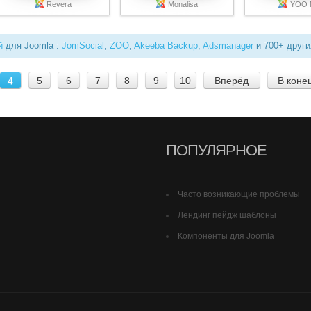
Revera
Monalisa
YOO 
й
для Joomla :
JomSocial
,
ZOO
,
Akeeba Backup
,
Adsmanager
и 700+ други
4
5
6
7
8
9
10
Вперёд
В коне
ПОПУЛЯРНОЕ
Часто возникающие проблемы
Лендинг пейдж шаблоны
Компоненты для Joomla