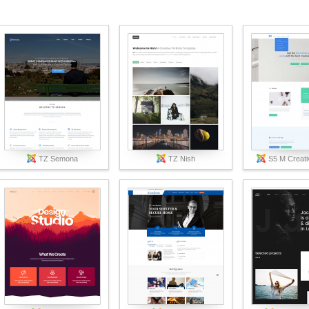
TZ Semona
TZ Nish
S5 M Creati