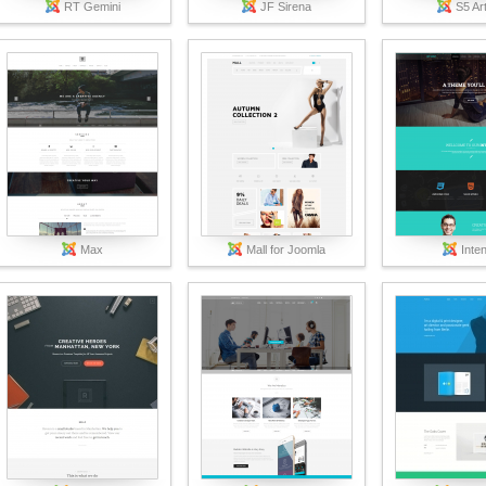
RT Gemini
JF Sirena
S5 Ar
Max
Mall for Joomla
Inte