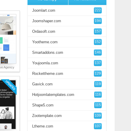
Joomlart.com
222
Joomshaper.com
194
Ordasoft.com
157
Yootheme.com
152
Smartaddons.com
146
Youjoomla.com
137
ve Agency
Rockettheme.com
129
Gavick.com
119
Hotjoomlatemplates.com
116
Shape5.com
115
Zootemplate.com
109
Ltheme.com
107