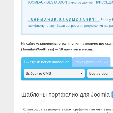
JOOMLAUX-BESTADDON и многое другое. ПРИСОЕД
---В Н И М А Н И Е , В З А И М О З А Ч Е Т !---
Если у 
тарифному плану. Ваши вопросы и предложения напра
На сайте установлены ограничения на количество ска
(Joomla+WordPress) — 50 лимитов в месяц.
Быстрый поиск шаблонов
поиск расширений
Выберите CMS
Все авторы
Шаблоны портфолио для Joomla
Хотите создать в интернете свое портфолио и не хотите пла