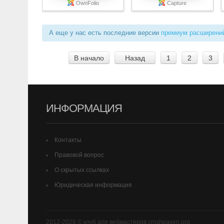
OwnFolio
Capture
А еще у нас есть последние версии
премиум расширени
В начало
Назад
1
2
3
ИНФОРМАЦИЯ
Контакты
Правовой вопрос
О скрытых ссылках
Юридическая информация
2012-2026 © клуб для вебмастеров cmsheaven.org