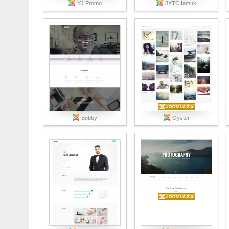
YJ Promo
JXTC Iamux
Bobby
Oyster