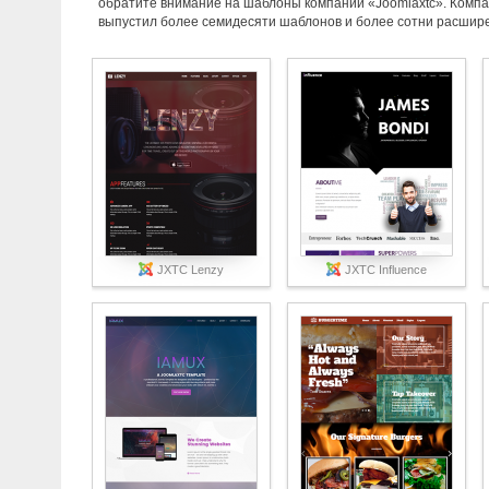
обратите внимание на шаблоны компании «Joomlaxtc». Компан
выпустил более семидесяти шаблонов и более сотни расширен
JXTC Lenzy
JXTC Influence