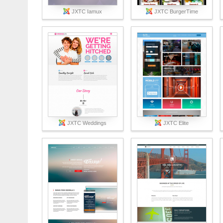
JXTC Iamux
JXTC BurgerTime
JXTC Weddings
JXTC Elite