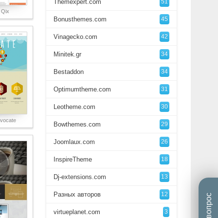
Themexpert.com
51
 Qix
Bonusthemes.com
45
Vinagecko.com
42
Minitek.gr
34
Bestaddon
34
Optimumtheme.com
31
Leotheme.com
30
vocate
Bowthemes.com
29
Joomlaux.com
26
InspireTheme
18
Dj-extensions.com
13
Разных авторов
12
virtueplanet.com
3