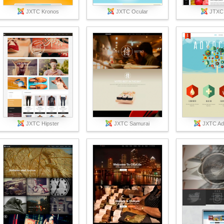
JXTC Kronos
JXTC Ocular
JTXC
JXTC Hipster
JXTC Samurai
JXTC Ad