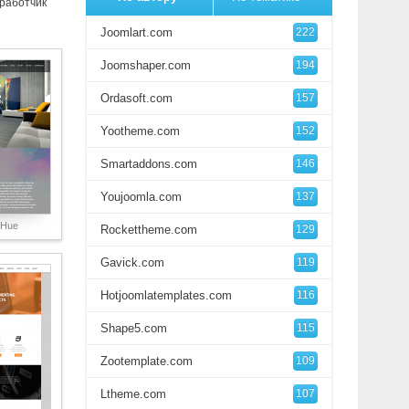
зработчик
Joomlart.com
222
Joomshaper.com
194
Ordasoft.com
157
Yootheme.com
152
Smartaddons.com
146
Youjoomla.com
137
 Hue
Rockettheme.com
129
Gavick.com
119
Hotjoomlatemplates.com
116
Shape5.com
115
Zootemplate.com
109
Ltheme.com
107