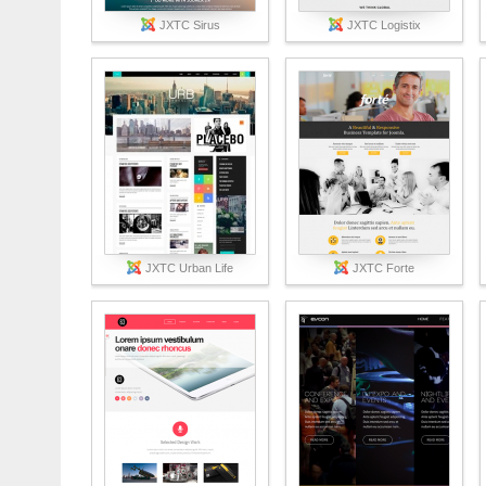
JXTC Sirus
JXTC Logistix
JXTC Urban Life
JXTC Forte