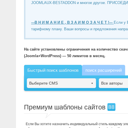
JOOMLAUX-BESTADDON и многое другое. ПРИСОЕД
---В Н И М А Н И Е , В З А И М О З А Ч Е Т !---
Если у 
тарифному плану. Ваши вопросы и предложения напра
На сайте установлены ограничения на количество ска
(Joomla+WordPress) — 50 лимитов в месяц.
Быстрый поиск шаблонов
поиск расширений
Выберите CMS
Все авторы
Премиум шаблоны сайтов
88
Если Вы хотите назначить индивидуальный стиль каждому элем