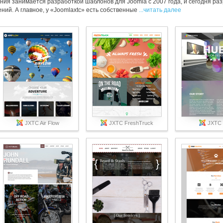
ия занимается разработкой шаблонов для Joomla c 2007 года, и сегодня ра
ий. А главное, у «Joomlaxtc» есть собственные
...читать далее
JXTC Air Flow
JXTC FreshTruck
JXTC