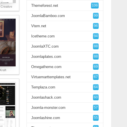
Themeforest.net
106
Creative
JoomlaBamboo.com
99
Vtem.net
96
Icetheme.com
94
JoomlaXTC.com
88
Joomlaplates.com
88
Omegatheme.com
69
raft
Virtuemarttemplates.net
67
Templaza.com
64
Joomlashack.com
60
Joomla-monster.com
57
Joomlashine.com
55