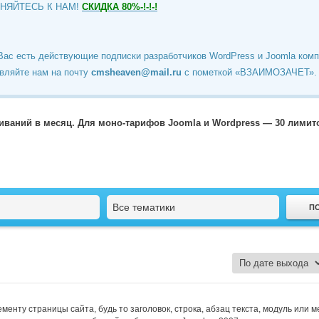
ИНЯЙТЕСЬ К НАМ!
СКИДКА 80%-!-!-!
Вас есть действующие подписки разработчиков WordPress и Joomla ком
вляйте нам на почту
cmsheaven@mail.ru
c пометкой «ВЗАИМОЗАЧЕТ».
чиваний в месяц. Для моно-тарифов Joomla и Wordpress — 30 лими
Все тематики
енту страницы сайта, будь то заголовок, строка, абзац текста, модуль или м