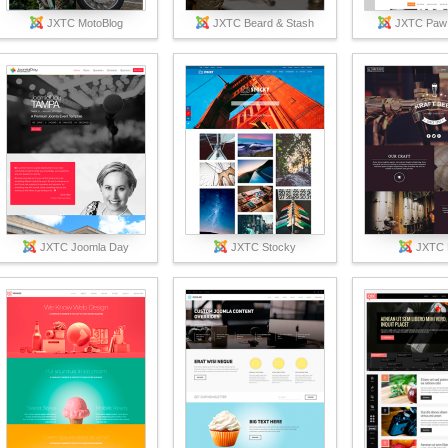
JXTC MotoBlog
JXTC Beard & Stash
JXTC Paw 
Вход
Логин
Пароль
Запомнить меня
JXTC Joomla Day
JXTC Stocky
JXTC K
Вступить в складчину
Забыли пароль?
Забыли логин?