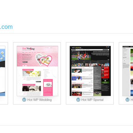
s.com
Hot WP Wedding
Hot WP Sportal
H