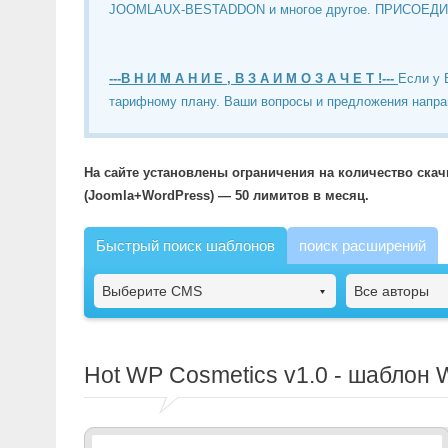
JOOMLAUX-BESTADDON и многое другое. ПРИСОЕД
---В Н И М А Н И Е , В З А И М О З А Ч Е Т !---
Если у 
тарифному плану. Ваши вопросы и предложения напра
На сайте установлены ограничения на количество ска
(Joomla+WordPress) — 50 лимитов в месяц.
Быстрый поиск шаблонов
поиск расширений
Выберите CMS
Все авторы
Hot WP Cosmetics
v1.0 - шаблон 