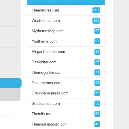
Themeforest.net
601
Woothemes.com
109
Mythemeshop.com
97
Yootheme.com
92
Elegantthemes.com
88
Cssigniter.com
86
Theme-junkie.com
71
Teslathemes.com
68
Graphpaperpress.com
56
Studiopress.com
53
Themify.me
50
Themeskingdom.com
45