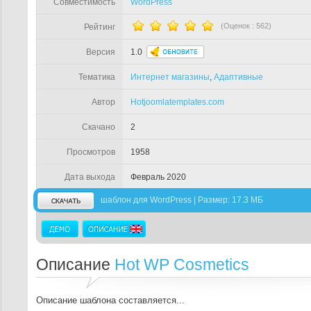
Совместимость
WordPress
(Оценок :
562
)
Рейтинг
Версия
1.0
Тематика
Интернет магазины
,
Адаптивные
Автор
Hotjoomlatemplates.com
Скачано
2
Просмотров
1958
Дата выхода
Февраль 2020
шаблон для WordPress | Размер: 17.3 МБ
Описание
Hot WP Cosmetics
Описание шаблона составляется...