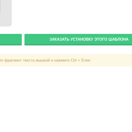
Вход
ЗАКАЗАТЬ УСТАНОВКУ ЭТОГО ШАБЛОНА
Логин
е фрагмент текста мышкой и нажмите Ctrl + Enter
Пароль
Запомнить меня
Вступить в складчину
Забыли пароль?
Забыли логин?