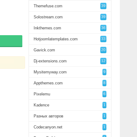
Themefuse.com
39
Solostream.com
39
Inkthemes.com
36
Hotjoomlatemplates.com
33
Gavick.com
20
Dj-extensions.com
12
Mysitemyway.com
9
Appthemes.com
8
Pixelemu
6
Kadence
1
Разных авторов
1
Codecanyon.net
1