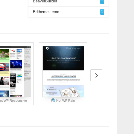
BeaverBuilder
1
Bdthemes.com
1
ot WP Responsive
Hot WP Rain