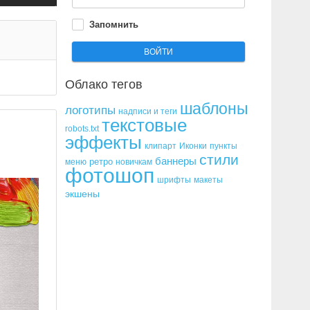
Запомнить
ВОЙТИ
Облако
тегов
шаблоны
логотипы
надписи и теги
текстовые
robots.txt
эффекты
клипарт
Иконки
пункты
стили
баннеры
ретро
меню
новичкам
фотошоп
шрифты
макеты
экшены