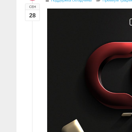
Поддержка складчины
Премиум график
СЕН
28