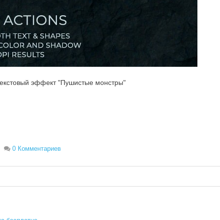
Вход
Логин
екстовый эффект "Пушистые монстры"
Пароль
Запомнить меня
Вступить в складчину
0 Комментариев
Забыли пароль?
Забыли логин?