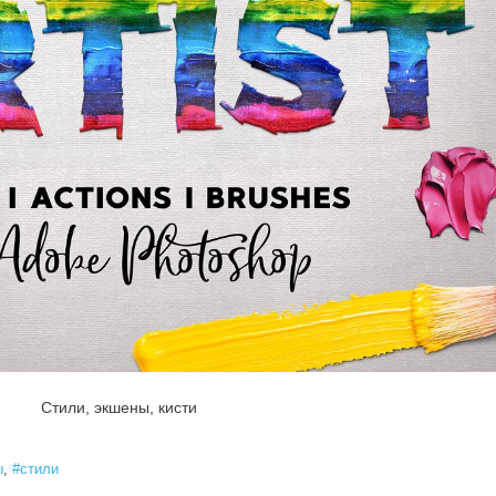
Стили, экшены, кисти
ы
стили