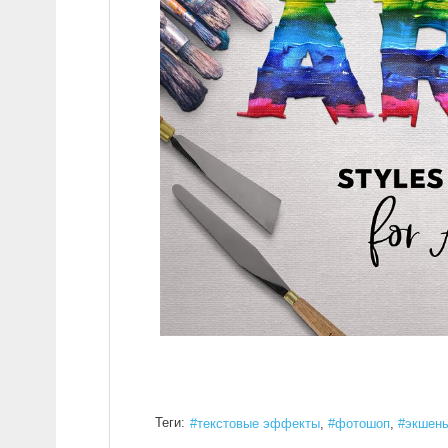
Теги:
текстовые эффекты
фотошоп
экшен