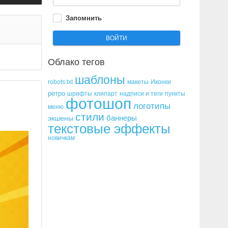
Запомнить
ВОЙТИ
Облако
тегов
шаблоны
robots.txt
макеты
Иконки
ретро
шрифты
клипарт
надписи и теги
пункты
фотошоп
логотипы
меню
стили
баннеры
экшены
текстовые эффекты
новичкам