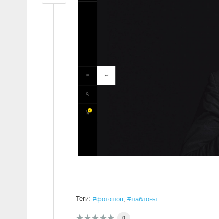
Теги:
фотошоп
шаблоны
0