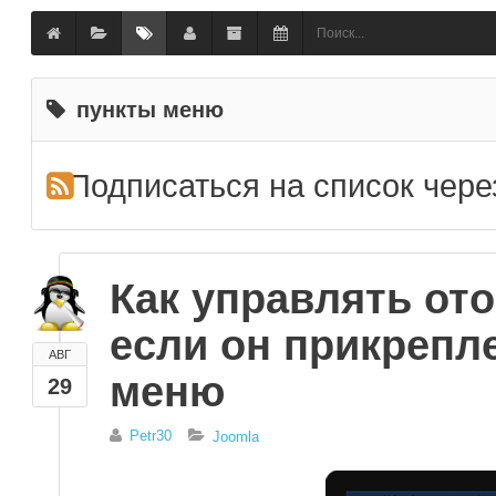
пункты меню
Подписаться на список чер
Как управлять от
если он прикрепле
АВГ
меню
29
Petr30
Joomla