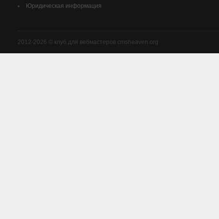
Юридическая информация
2012-2026 © клуб для вебмастеров cmsheaven.org