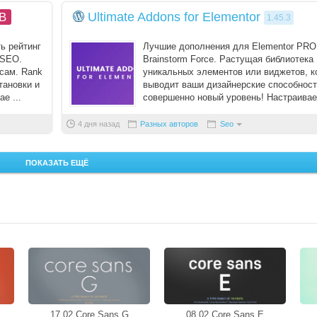
Ultimate Addons for Elementor
B
1.45.3
ь рейтинг
Лучшие дополнения для Elementor PRO
 SEO.
Brainstorm Force. Растущая библиотека
 сам. Rank
уникальных элементов или виджетов, к
тановки и
выводит ваши дизайнерские способност
е ...
совершенно новый уровень! Настраива
визуально потр ...
4 дня назад
Разных авторов
Seo
ПОКАЗАТЬ ЕЩЁ
17.02 Core Sans G
08.02 Core Sans E