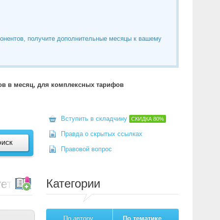
понентов, получите дополнительные месяцы к вашему
тов в месяц, для комплексных тарифов
Вступить в складчину
СКИДКА
80%
Правда о скрытых ссылках
Правовой вопрос
Категории
ет HTML, CSS & JS, Defer
По автору
По тематике