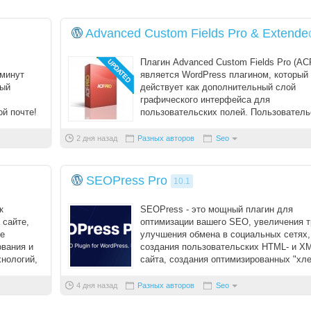
Запомнить меня
Advanced Custom Fields Pro & Extende
Вступить в складчину
Плагин Advanced Custom Fields Pro (AC
Забыли пароль?
минут​
является WordPress плагином, который
ный
действует как дополнительный слой
Забыли логин?
графического интерфейса для
й почте!
пользовательских полей. Пользователь
поля являются стандартным функцио ..
2 дня назад
Разных авторов
Seo
SEOPress Pro
10.1
к
SEOPress - это мощный плагин для
 сайте,
оптимизации вашего SEO, увеличения 
не
улучшения обмена в социальных сетях,
ования и
создания пользовательских HTML- и XM
хнологий,
сайта, создания оптимизированных "хл
крошек", добавлени ...
4 дня назад
Разных авторов
Seo