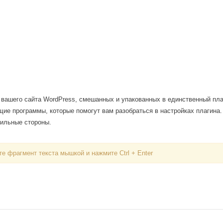
вашего сайта WordPress, смешанных и упакованных в единственный плаг
щие программы, которые помогут вам разобраться в настройках плагина.
 сильные стороны.
Вход
е фрагмент текста мышкой и нажмите Ctrl + Enter
Логин
Пароль