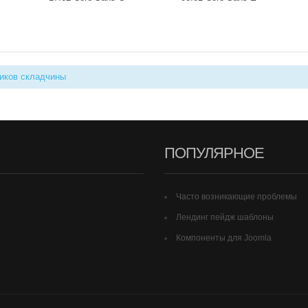
иков складчины
ПОПУЛЯРНОЕ
Часто возникающие проблемы
Лендинг пейдж шаблоны
Компоненты для Joomla