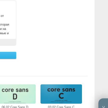
 от
оторая
и на
емые и
06.02 Core Sans D
03.02 Core Sans C