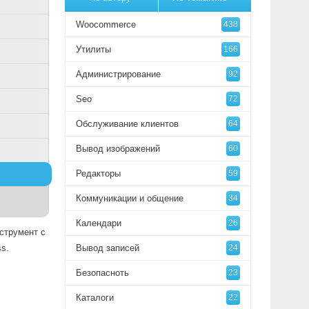
Woocommerce
438
Утилиты
166
Администрирование
92
Seo
72
Обслуживание клиентов
64
Вывод изображений
60
Редакторы
59
Коммуникации и общение
34
Календари
26
струмент с
s.
Вывод записей
24
Безопасноть
23
Каталоги
22