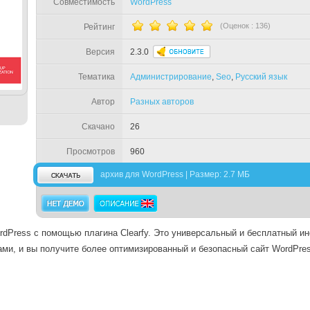
Совместимость
WordPress
(Оценок :
136
)
Рейтинг
Версия
2.3.0
Тематика
Администрирование
,
Seo
,
Русский язык
Автор
Разных авторов
Скачано
26
Просмотров
960
архив для WordPress | Размер: 2.7 МБ
dPress с помощью плагина Clearfy. Это универсальный и бесплатный ин
ами, и вы получите более оптимизированный и безопасный сайт WordPres