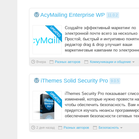
AcyMailing Enterprise WP
11.0.2
Создайте эффективный маркетинг по
электронной почте всего за несколько 
Простой, быстрый и интуитивно понят
редактор drag & drop улучшит ваши
маркетинговые кампании по электронно
С ...
Вчера
Разных авторов
Коммуникации и общение
iThemes Solid Security Pro
9.0.5
iThemes Security Pro показывает списо
изменений, которые нужно провести на
чтобы обеспечить безопасность. Вам 
придется изучать нюансы программир
обеспечения безопасности сетевых те
плагин в ...
2 дня назад
Разных авторов
Безопасноть