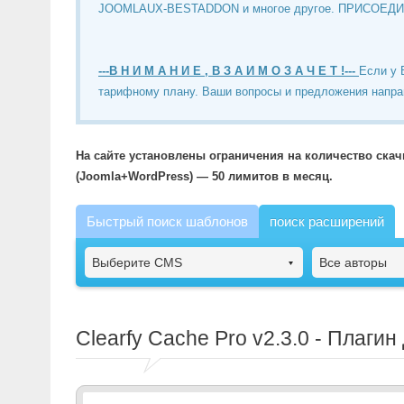
JOOMLAUX-BESTADDON и многое другое. ПРИСОЕД
---В Н И М А Н И Е , В З А И М О З А Ч Е Т !---
Если у 
тарифному плану. Ваши вопросы и предложения напра
На сайте установлены ограничения на количество ска
(Joomla+WordPress) — 50 лимитов в месяц.
Быстрый поиск шаблонов
поиск расширений
Выберите CMS
Все авторы
Clearfy Cache Pro
v2.3.0 - Плаги