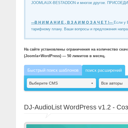
JOOMLAUX-BESTADDON и многое другое. ПРИСОЕД
---В Н И М А Н И Е , В З А И М О З А Ч Е Т !---
Если у 
тарифному плану. Ваши вопросы и предложения напра
На сайте установлены ограничения на количество ска
(Joomla+WordPress) — 50 лимитов в месяц.
Быстрый поиск шаблонов
поиск расширений
Выберите CMS
Все авторы
DJ-AudioList WordPress
v1.2 - Со