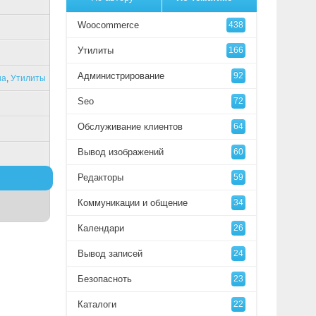
Woocommerce
438
Утилиты
166
Администрирование
92
иа
,
Утилиты
Seo
72
Обслуживание клиентов
64
Вывод изображений
60
Редакторы
59
Коммуникации и общение
34
Календари
26
Вывод записей
24
Безопасноть
23
Каталоги
22