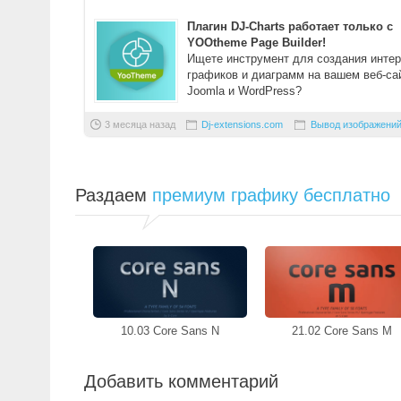
Плагин DJ-Charts работает только с
YOOtheme Page Builder!
Ищете инструмент для создания инте
графиков и диаграмм на вашем веб-са
Joomla и WordPress?
С помощью DJ-Charts вы ...
3 месяца назад
Dj-extensions.com
Вывод изображени
Раздаем
премиум графику бесплатно
10.03 Core Sans N
21.02 Core Sans M
Добавить комментарий