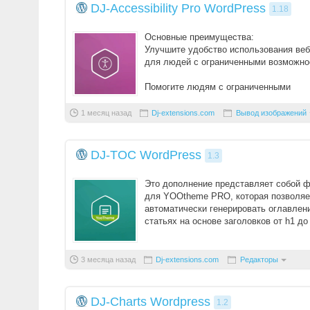
DJ-Accessibility Pro WordPress
1.18
Основные преимущества:
Улучшите удобство использования веб
для людей с ограниченными возможно
Помогите людям с ограниченными
возможностями упростить доступ к ва
сайту ...
1 месяц назад
Dj-extensions.com
Вывод изображений
DJ-TOC WordPress
1.3
Это дополнение представляет собой 
для YOOtheme PRO, которая позволяе
автоматически генерировать оглавлен
статьях на основе заголовков от h1 до
Оно отлично работает для длинных т ..
3 месяца назад
Dj-extensions.com
Редакторы
DJ-Charts Wordpress
1.2