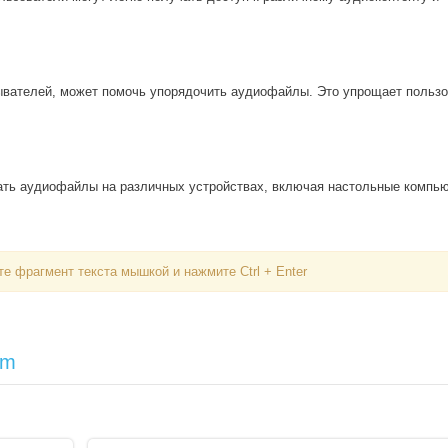
ывателей, может помочь упорядочить аудиофайлы. Это упрощает польз
ать аудиофайлы на различных устройствах, включая настольные компь
Вход
е фрагмент текста мышкой и нажмите Ctrl + Enter
Логин
om
Пароль
Запомнить меня