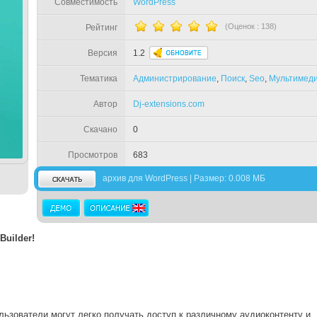
Совместимость
WordPress
(Оценок :
138
)
Рейтинг
Версия
1.2
Тематика
Администрирование
,
Поиск
,
Seo
,
Мультимед
Автор
Dj-extensions.com
Скачано
0
Просмотров
683
архив для WordPress | Размер: 0.008 МБ
Builder!
ьзователи могут легко получать доступ к различному аудиоконтенту и