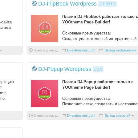
DJ-FlipBook Wordpress
2.1.0&1.2
Вступить в складчину
Плагин DJ-FlipBook работает только с
Забыли пароль?
-сайта
YOOtheme Page Builder!
стями.
Забыли логин?
Основные преимущества:
Создает увлекательный интерактивный
шему веб-
для клиентов, который может помочь
заинтересо ...
3 месяца назад
Dj-extensions.com
Вывод изображений
DJ-Popup Wordpress
1.2.8
функцию
Плагин DJ-Popup работает только с
т
YOOtheme Page Builder!
ие в
 h6.
Основные преимущества:
Позволяет легко создавать и настраива
.
привлекательные всплывающие окна д
вашего веб-с ...
3 месяца назад
Dj-extensions.com
Вывод новостей