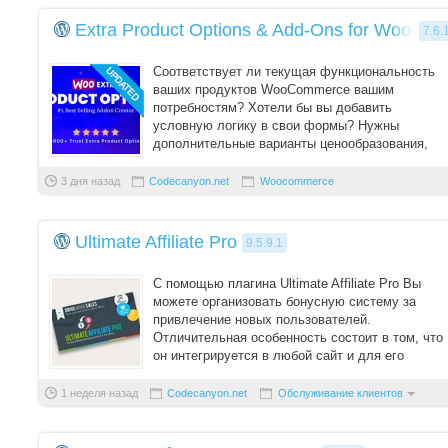
Extra Product Options & Add-Ons for WooCo
7.6.
Соответствует ли текущая функциональность
ваших продуктов WooCommerce вашим
потребностям? Хотели бы вы добавить
условную логику в свои формы? Нужны
дополнительные варианты ценообразования,
чтобы привлечь внимание ваши ...
3 дня назад
Codecanyon.net
Woocommerce
Ultimate Affiliate Pro
9.5.9.1
С помощью плагина Ultimate Affiliate Pro Вы
можете организовать бонусную систему за
привлечение новых пользователей.
Отличительная особенность состоит в том, что
он интегрируется в любой сайт и для его
использова ...
1 неделя назад
Codecanyon.net
Обслуживание клиентов