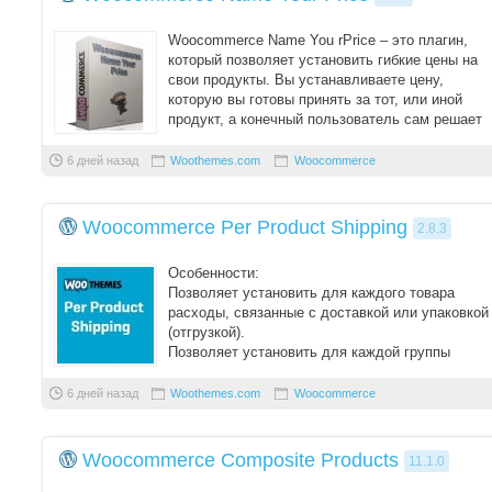
Woocommerce Name You rPrice – это плагин,
который позволяет установить гибкие цены на
свои продукты. Вы устанавливаете цену,
которую вы готовы принять за тот, или иной
продукт, а конечный пользователь сам решает
сколь ...
6 дней назад
Woothemes.com
Woocommerce
Woocommerce Per Product Shipping
2.8.3
Особенности:
Позволяет установить для каждого товара
расходы, связанные с доставкой или упаковкой
(отгрузкой).
Позволяет установить для каждой группы
товаров расходы, связанные с доставкой или
упаковко ...
6 дней назад
Woothemes.com
Woocommerce
Woocommerce Composite Products
11.1.0