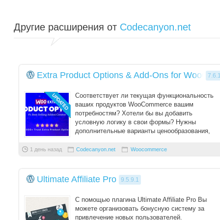
Другие расширения от
Codecanyon.net
Extra Product Options & Add-Ons for WooCo
7.6.
Соответствует ли текущая функциональность
ваших продуктов WooCommerce вашим
потребностям? Хотели бы вы добавить
условную логику в свои формы? Нужны
дополнительные варианты ценообразования,
чтобы привлечь внимание ваши ...
1 день назад
Codecanyon.net
Woocommerce
Ultimate Affiliate Pro
9.5.9.1
С помощью плагина Ultimate Affiliate Pro Вы
можете организовать бонусную систему за
привлечение новых пользователей.