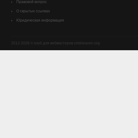
Правовой вопрос
О скрытых ссылках
Юридическая информация
2012-2026 © клуб для вебмастеров cmsheaven.org