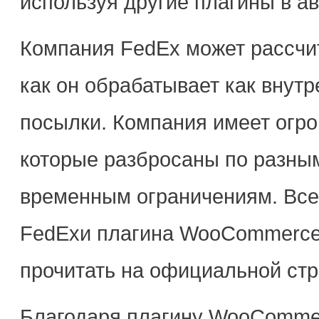
используя другие плагины в а
Компания FedEx может рассчит
как он обрабатывает как внут
посылки. Компания имеет огро
которые разбросаны по разны
временным ограничениям. Все
FedExи плагина WooCommerceF
прочитать на официальной стр
Благодаря плагину WooCommer