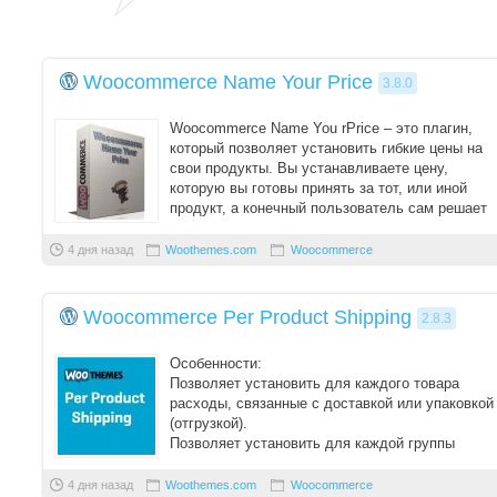
Woocommerce Name Your Price
3.8.0
Woocommerce Name You rPrice – это плагин,
который позволяет установить гибкие цены на
свои продукты. Вы устанавливаете цену,
которую вы готовы принять за тот, или иной
продукт, а конечный пользователь сам решает
сколь ...
4 дня назад
Woothemes.com
Woocommerce
Woocommerce Per Product Shipping
2.8.3
Особенности:
Позволяет установить для каждого товара
расходы, связанные с доставкой или упаковкой
(отгрузкой).
Позволяет установить для каждой группы
товаров расходы, связанные с доставкой или
упаковко ...
4 дня назад
Woothemes.com
Woocommerce