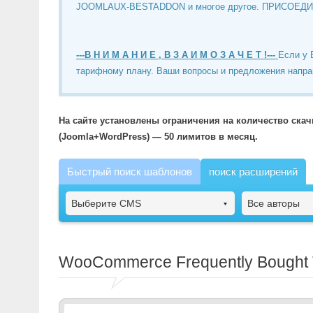
JOOMLAUX-BESTADDON и многое другое. ПРИСОЕД
---В Н И М А Н И Е , В З А И М О З А Ч Е Т !---
Если у 
тарифному плану. Ваши вопросы и предложения напра
На сайте установлены ограничения на количество ска
(Joomla+WordPress) — 50 лимитов в месяц.
Быстрый поиск шаблонов
поиск расширений
Выберите CMS
Все авторы
WooCommerce Frequently Bought 