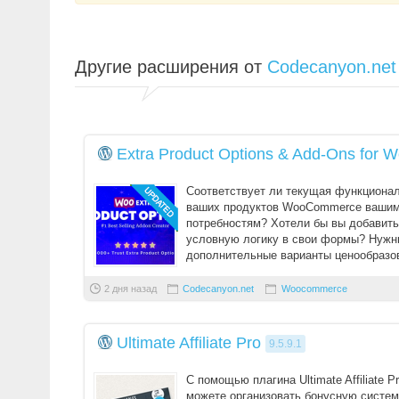
Другие расширения от
Codecanyon.net
Extra Product Options & Add-Ons for
Соответствует ли текущая функциона
ваших продуктов WooCommerce ваши
потребностям? Хотели бы вы добавить
условную логику в свои формы? Нужн
дополнительные варианты ценообразо
чтобы привлечь внимание ваши ...
2 дня назад
Codecanyon.net
Woocommerce
Ultimate Affiliate Pro
9.5.9.1
С помощью плагина Ultimate Affiliate P
можете организовать бонусную систем