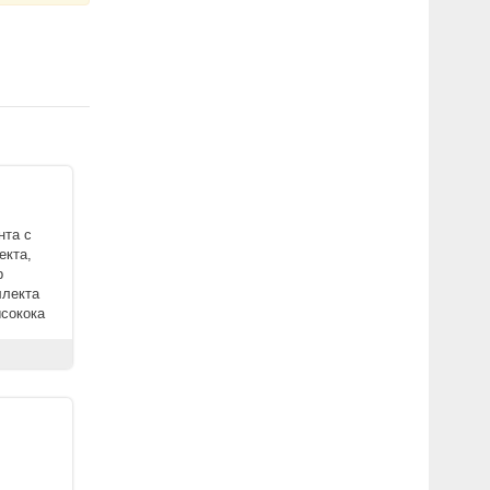
нта с
екта,
р
ллекта
сокока