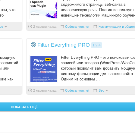
содержимого страницы веб-сайта в
том, что
человеческую речь. Плагин использует
го
новейшие технологии машинного обучен
искусственного интеллекта для воспр ..
ов
2 недели назад
Codecanyon.net
Коммуникации и общен
Filter Everything PRO
1.9.4
e мощную
Filter Everything PRO - это поисковый ф
роприятий
записей или товаров (WordPress/WooCo
ы или
который позволит вам добавить мощну
систему фильтрации для вашего сайта.
кие как
Одним из основны ...
2 недели назад
Codecanyon.net
Seo
ПОКАЗАТЬ ЕЩЁ