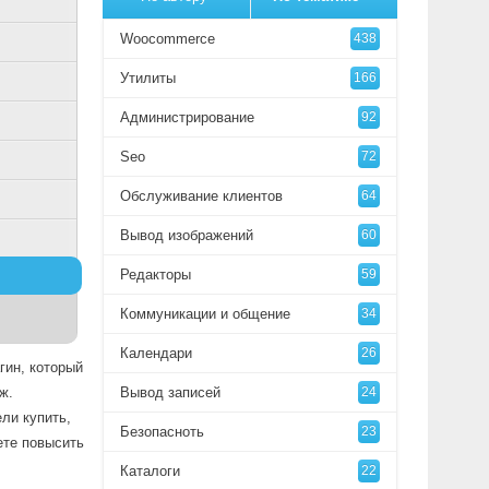
Woocommerce
438
Утилиты
166
Администрирование
92
Seo
72
Обслуживание клиентов
64
Вывод изображений
60
Редакторы
59
Коммуникации и общение
34
Календари
26
гин, который
ж.
Вывод записей
24
ли купить,
Безопасноть
23
ете повысить
Каталоги
22