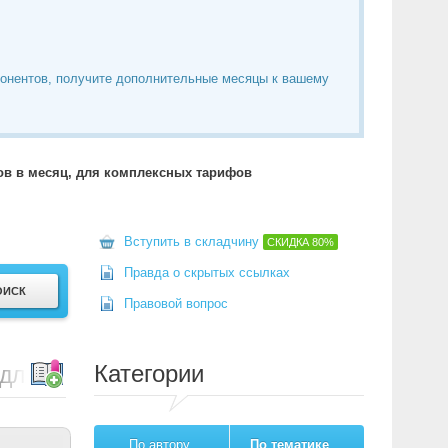
понентов, получите дополнительные месяцы к вашему
тов в месяц, для комплексных тарифов
Вступить в складчину
СКИДКА
80%
Правда о скрытых ссылках
Правовой вопрос
Категории
и для WooCommerce
По автору
По тематике