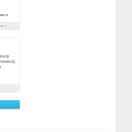
ия и
.
ие
ильтр
mmerce),
ю