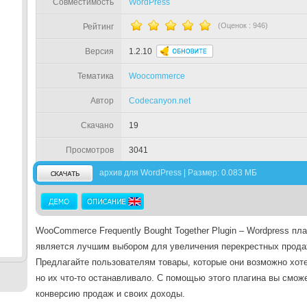
Совместимость
WordPress
(Оценок :
946
)
Рейтинг
Версия
1.2.10
Тематика
Woocommerce
Автор
Codecanyon.net
Скачано
19
Просмотров
3041
архив для WordPress | Размер: 0.083 МБ
WooCommerce Frequently Bought Together Plugin – Wordpress пла
является лучшим выбором для увеличения перекрестных прода
Предлагайте пользователям товары, которые они возможно хоте
но их что-то останавливало. С помощью этого плагина вы смож
конверсию продаж и своих доходы.