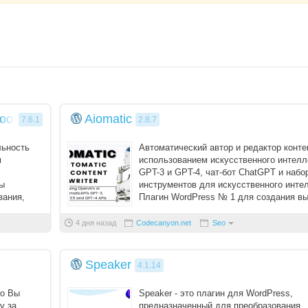
Пароль
Запомнить меня
Вступить в складчину
Забыли пароль?
 WooCommerce
Aiomatic
7.6.1
2.8.7
Забыли логин?
льность
Автоматический автор и редактор конте
м
использованием искусственного интелл
GPT-3 и GPT-4, чат-бот ChatGPT и набо
ы
инструментов для искусственного инте
вания,
Плагин WordPress № 1 для создания вы
...
4 дня назад
Codecanyon.net
Seo
Speaker
4.1.14
ro Вы
Speaker - это плагин для WordPress,
у за
предназначенный для преобразования