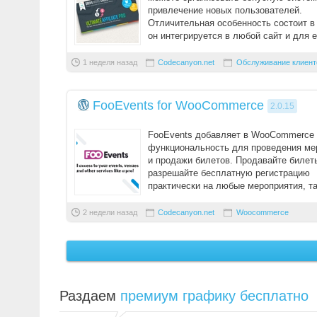
привлечение новых пользователей.
Отличительная особенность состоит в 
он интегрируется в любой сайт и для е
использова ...
1 неделя назад
Codecanyon.net
Обслуживание клиент
FooEvents for WooCommerce
2.0.15
FooEvents добавляет в WooCommerc
функциональность для проведения ме
и продажи билетов. Продавайте билет
разрешайте бесплатную регистрацию
практически на любые мероприятия, та
концерт, церк ...
2 недели назад
Codecanyon.net
Woocommerce
Раздаем
премиум графику бесплатно