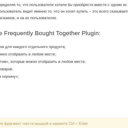
ределяя то, что пользователи хотели бы приобрести вместе с одним из
льзователь видит именно то, что он хочет купить – это всего сказывает
газинов, и на их пользователях.
requently Bought Together Plugin:
ов для каждого отдельного продукта;
ожно отобразить в любом месте;
том», которые можно отобразить в любом месте;
оваров;
в корзину»;
Вход
Логин
е фрагмент текста мышкой и нажмите Ctrl + Enter