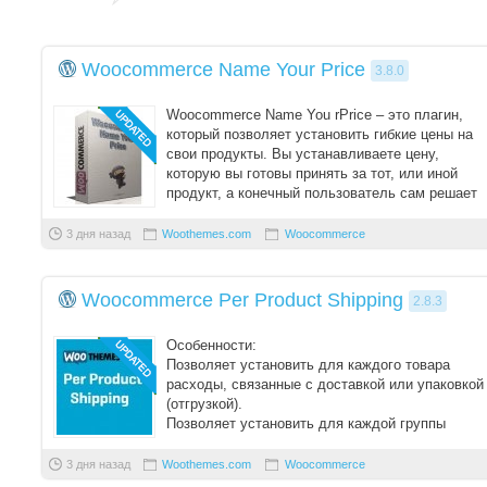
Woocommerce Name Your Price
3.8.0
Woocommerce Name You rPrice – это плагин,
который позволяет установить гибкие цены на
свои продукты. Вы устанавливаете цену,
которую вы готовы принять за тот, или иной
продукт, а конечный пользователь сам решает
сколь ...
3 дня назад
Woothemes.com
Woocommerce
Woocommerce Per Product Shipping
2.8.3
Особенности:
Позволяет установить для каждого товара
расходы, связанные с доставкой или упаковкой
(отгрузкой).
Позволяет установить для каждой группы
товаров расходы, связанные с доставкой или
упаковко ...
3 дня назад
Woothemes.com
Woocommerce