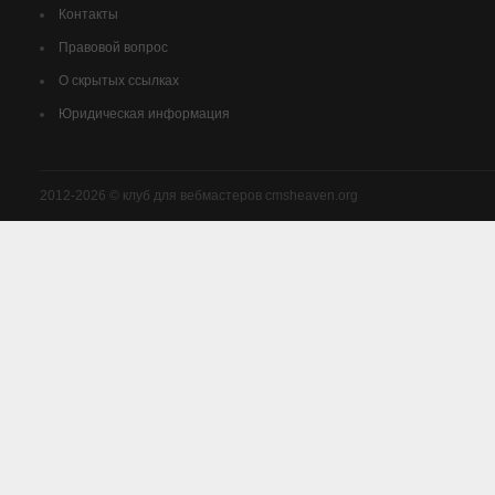
Контакты
Правовой вопрос
О скрытых ссылках
Юридическая информация
2012-2026 © клуб для вебмастеров cmsheaven.org