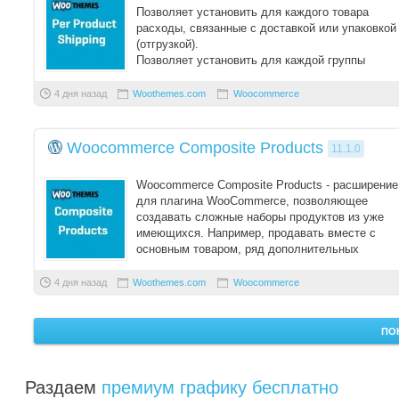
Позволяет установить для каждого товара
расходы, связанные с доставкой или упаковкой
(отгрузкой).
Позволяет установить для каждой группы
товаров расходы, связанные с доставкой или
упаковко ...
4 дня назад
Woothemes.com
Woocommerce
Woocommerce Composite Products
11.1.0
Woocommerce Composite Products - расширение
для плагина WooCommerce, позволяющее
создавать сложные наборы продуктов из уже
имеющихся. Например, продавать вместе с
основным товаром, ряд дополнительных
аксессуаров.
4 дня назад
Woothemes.com
Woocommerce
ПО
Раздаем
премиум графику бесплатно