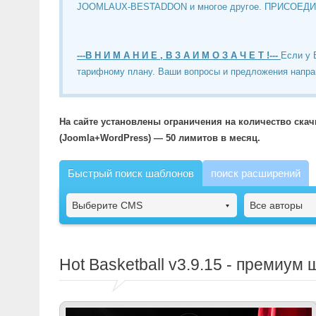
JOOMLAUX-BESTADDON и многое другое. ПРИСОЕД
---В Н И М А Н И Е , В З А И М О З А Ч Е Т !---
Если у 
тарифному плану. Ваши вопросы и предложения напра
На сайте установлены ограничения на количество ска
(Joomla+WordPress) — 50 лимитов в месяц.
Быстрый поиск шаблонов
поиск расширений
Выберите CMS
Все авторы
Hot Basketball
v3.9.15 - премиум 