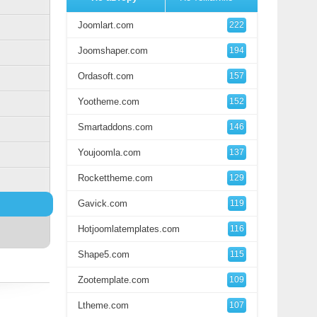
Joomlart.com
222
Joomshaper.com
194
Ordasoft.com
157
Yootheme.com
152
Smartaddons.com
146
Youjoomla.com
137
Rockettheme.com
129
Gavick.com
119
Hotjoomlatemplates.com
116
Shape5.com
115
Zootemplate.com
109
Ltheme.com
107