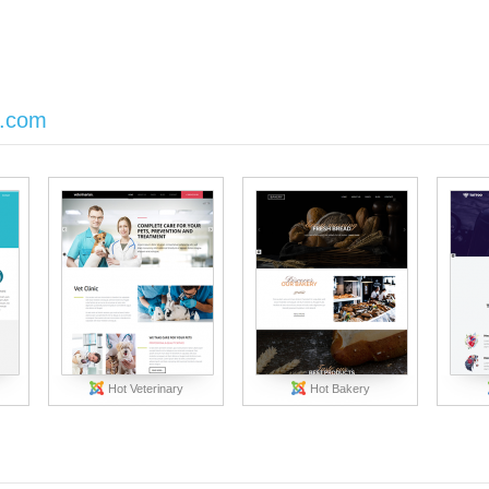
s.com
Hot Veterinary
Hot Bakery