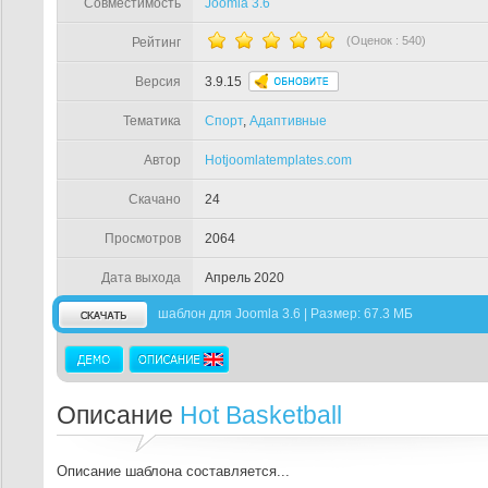
Совместимость
Joomla 3.6
(Оценок :
540
)
Рейтинг
Версия
3.9.15
Тематика
Спорт
,
Адаптивные
Автор
Hotjoomlatemplates.com
Скачано
24
Просмотров
2064
Дата выхода
Апрель 2020
шаблон для Joomla 3.6 | Размер: 67.3 МБ
Описание
Hot Basketball
Описание шаблона составляется...