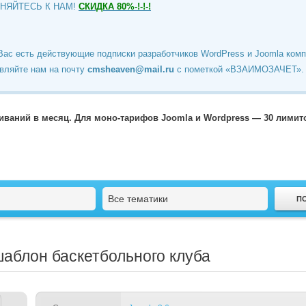
ИНЯЙТЕСЬ К НАМ!
СКИДКА 80%-!-!-!
Вас есть действующие подписки разработчиков WordPress и Joomla ком
вляйте нам на почту
cmsheaven@mail.ru
c пометкой «ВЗАИМОЗАЧЕТ».
чиваний в месяц. Для моно-тарифов Joomla и Wordpress — 30 лими
Все тематики
шаблон баскетбольного клуба