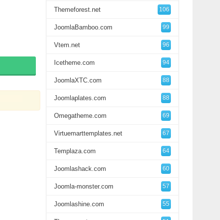
Themeforest.net
106
JoomlaBamboo.com
99
Vtem.net
96
Icetheme.com
94
JoomlaXTC.com
88
Joomlaplates.com
88
Omegatheme.com
69
Virtuemarttemplates.net
67
Templaza.com
64
Joomlashack.com
60
Joomla-monster.com
57
Joomlashine.com
55