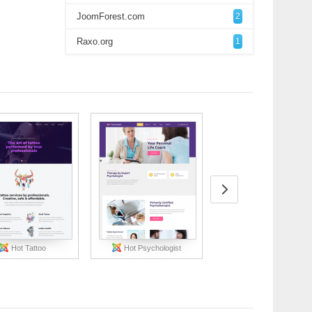
JoomForest.com
2
Raxo.org
1
Hot Tattoo
Hot Psychologist