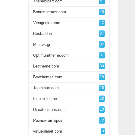
Themexpert.com
51
Bonusthemes.com
45
Vinagecko.com
42
Bestaddon
34
Minitek.gr
34
Optimumtheme.com
31
Leotheme.com
30
Bowthemes.com
29
Joomlaux.com
26
InspireTheme
18
Dj-extensions.com
13
Разных авторов
12
virtueplanet.com
3