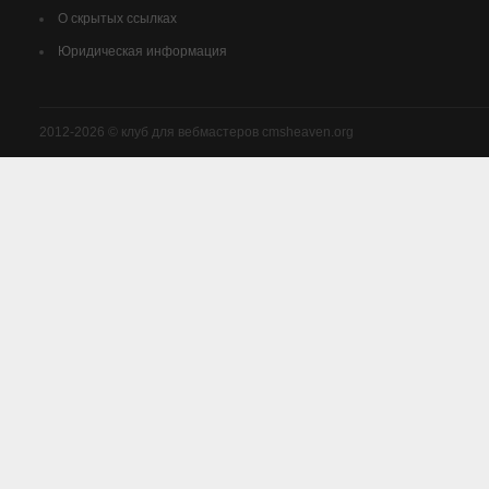
О скрытых ссылках
Юридическая информация
2012-2026 © клуб для вебмастеров cmsheaven.org