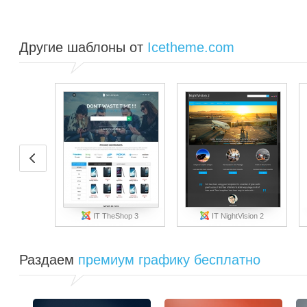
Другие шаблоны от
Icetheme.com
IT TheShop 3
IT NightVision 2
Раздаем
премиум графику бесплатно