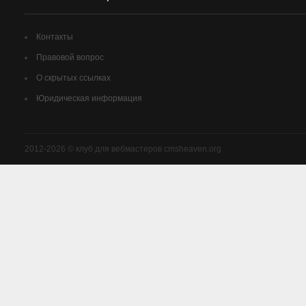
Контакты
Правовой вопрос
О скрытых ссылках
Юридическая информация
2012-2026 © клуб для вебмастеров cmsheaven.org