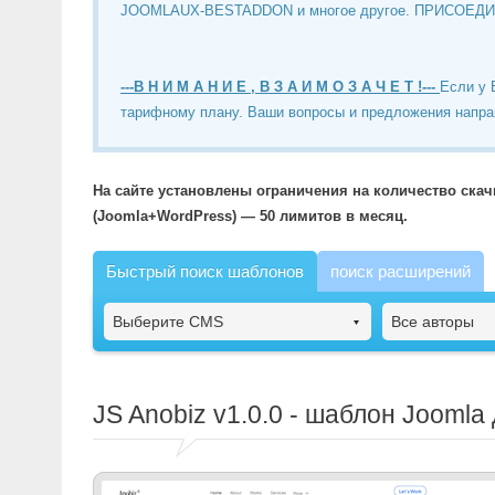
JOOMLAUX-BESTADDON и многое другое. ПРИСОЕД
---В Н И М А Н И Е , В З А И М О З А Ч Е Т !---
Если у 
тарифному плану. Ваши вопросы и предложения напра
На сайте установлены ограничения на количество ска
(Joomla+WordPress) — 50 лимитов в месяц.
Быстрый поиск шаблонов
поиск расширений
Выберите CMS
Все авторы
JS Anobiz
v1.0.0 - шаблон Joomla