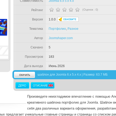
Совместимость
Joomla 6.x 5.x 4.x
(Оценок :
0
)
Рейтинг
Версия
1.0.0
Тематика
Портфолио
,
Разное
Автор
Joomshaper.com
Скачано
5
Просмотров
183
Дата выхода
Июнь 2026
шаблон для Joomla 6.x 5.x 4.x | Размер: 63.7 МБ
Произведите неизгладимое впечатление с помощью An
креативного шаблона портфолио для Joomla. Шаблон в
себя два различных варианта оформления, разработан
рых предлагает уникальные главные страницы и страницы со списком ра