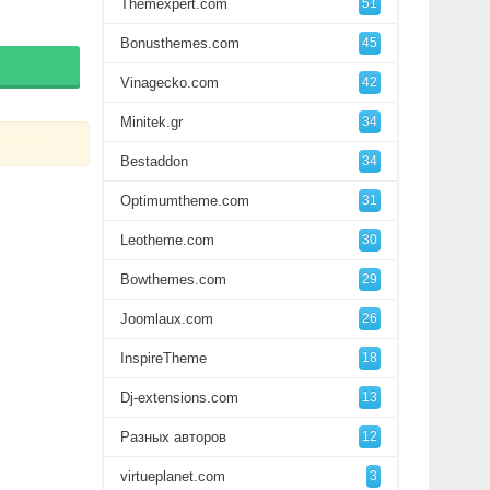
Themexpert.com
51
Bonusthemes.com
45
Vinagecko.com
42
Minitek.gr
34
Bestaddon
34
Optimumtheme.com
31
Leotheme.com
30
Bowthemes.com
29
Joomlaux.com
26
InspireTheme
18
Dj-extensions.com
13
Разных авторов
12
virtueplanet.com
3