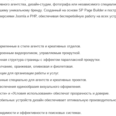
тивного агентства, дизайн-студии, фотографа или независимого специали
шему уникальному бренду. Созданный на основе SP Page Builder и пост
 версиями Joomla и PHP, обеспечивая бесперебойную работу на всех уст
рмленные в стиле агентств и креативных отделов.
троенным видеороликом, управляемым прокруткой.
очная структура страницы с эффектом параллаксной прокрутки.
лчанию, оранжевая, оливковая и фиолетовая.
ции для организации работы и услуг.
нные специально для агентств и креативных проектов.
беспечения единообразия визуального оформления.
Вход
ти» и «Условия использования» обеспечат прозрачность и доверие.
бильных устройств дизайн обеспечивает оптимальную производительно
Логин
видимости и эффективности в поисковых системах.