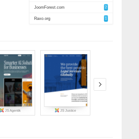
JoomForest.com
2
Raxo.org
1
JS Agentik
JS Justice