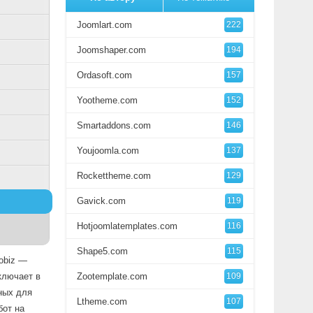
Joomlart.com
222
Joomshaper.com
194
Ordasoft.com
157
Yootheme.com
152
Smartaddons.com
146
Youjoomla.com
137
Rockettheme.com
129
Gavick.com
119
Hotjoomlatemplates.com
116
Shape5.com
115
obiz —
ключает в
Zootemplate.com
109
ных для
Ltheme.com
107
бот на