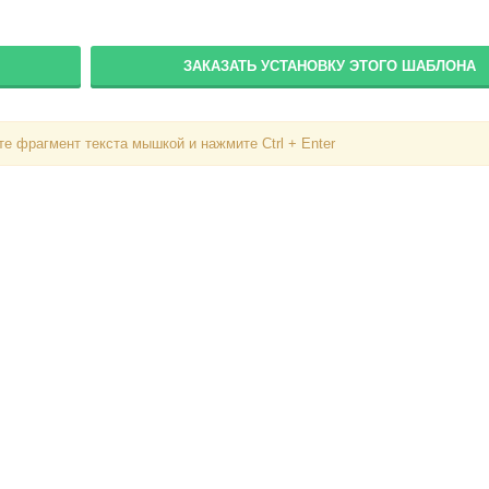
Пароль
ЗАКАЗАТЬ УСТАНОВКУ ЭТОГО ШАБЛОНА
Запомнить меня
е фрагмент текста мышкой и нажмите Ctrl + Enter
Вступить в складчину
Забыли пароль?
Забыли логин?