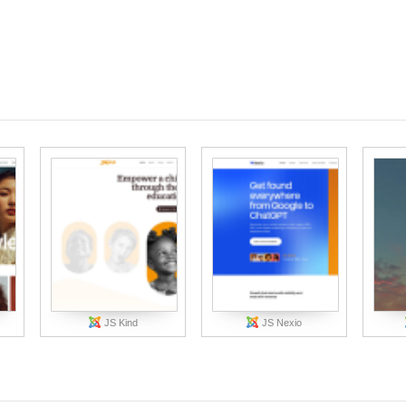
JS Kind
JS Nexio