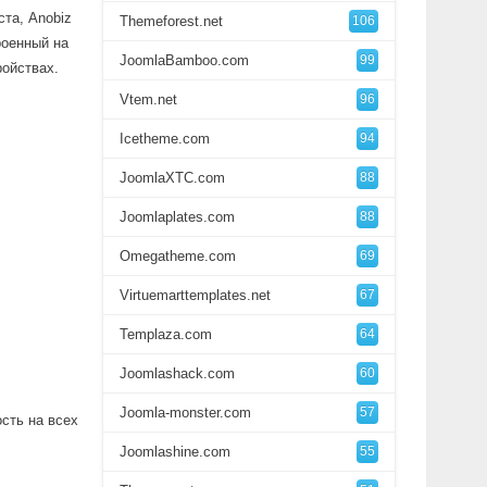
ста, Anobiz
Themeforest.net
106
роенный на
JoomlaBamboo.com
99
ройствах.
Vtem.net
96
Icetheme.com
94
JoomlaXTC.com
88
Joomlaplates.com
88
Omegatheme.com
69
Virtuemarttemplates.net
67
Templaza.com
64
Joomlashack.com
60
Joomla-monster.com
57
сть на всех
Joomlashine.com
55