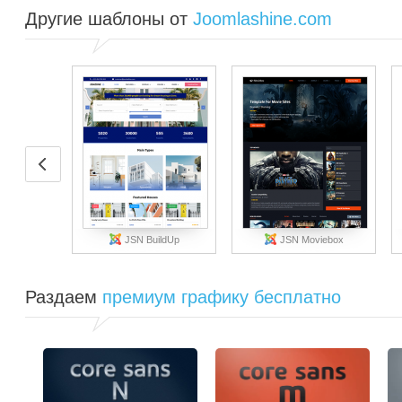
Другие шаблоны от
Joomlashine.com
JSN BuildUp
JSN Moviebox
Раздаем
премиум графику бесплатно