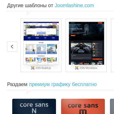
Другие шаблоны от
Joomlashine.com
JSN BuildUp
JSN Moviebox
Раздаем
премиум графику бесплатно