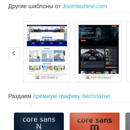
Другие шаблоны от
Joomlashine.com
JSN BuildUp
JSN Moviebox
Раздаем
премиум графику бесплатно