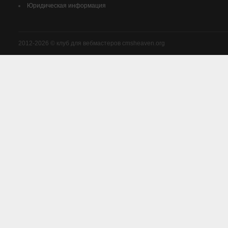
Юридическая информация
2012-2026 © клуб для вебмастеров cmsheaven.org