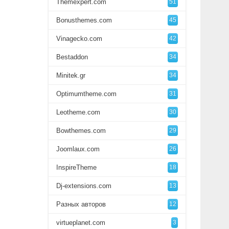
Themexpert.com
51
Bonusthemes.com
45
Vinagecko.com
42
Bestaddon
34
Minitek.gr
34
Optimumtheme.com
31
Leotheme.com
30
Bowthemes.com
29
Joomlaux.com
26
InspireTheme
18
Dj-extensions.com
13
Разных авторов
12
virtueplanet.com
3