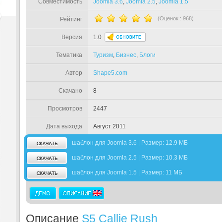
Совместимость
Joomla 3.6
,
Joomla 2.5
,
Joomla 1.5
(Оценок :
968
)
Рейтинг
Версия
1.0
Тематика
Туризм
,
Бизнес
,
Блоги
Автор
Shape5.com
Скачано
8
Просмотров
2447
Дата выхода
Август 2011
шаблон для Joomla 3.6 | Размер: 12.9 МБ
шаблон для Joomla 2.5 | Размер: 10.3 МБ
шаблон для Joomla 1.5 | Размер: 11 МБ
Описание
S5 Callie Rush