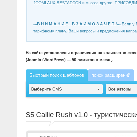
JOOMLAUX-BESTADDON и многое другое. ПРИСОЕД
---В Н И М А Н И Е , В З А И М О З А Ч Е Т !---
Если у 
тарифному плану. Ваши вопросы и предложения напра
На сайте установлены ограничения на количество ска
(Joomla+WordPress) — 50 лимитов в месяц.
Быстрый поиск шаблонов
поиск расширений
Выберите CMS
Все авторы
S5 Callie Rush
v1.0 - туристическ