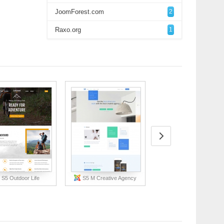
JoomForest.com
2
Raxo.org
1
S5 Outdoor Life
S5 M Creative Agency