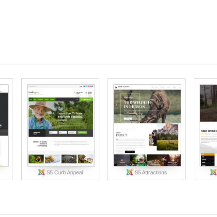
S5 Curb Appeal
S5 Attractions