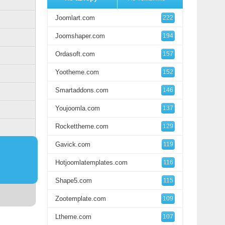
Joomlart.com
222
Joomshaper.com
194
Ordasoft.com
157
Yootheme.com
152
Smartaddons.com
146
Youjoomla.com
137
Rockettheme.com
129
Gavick.com
119
Hotjoomlatemplates.com
116
Shape5.com
115
Zootemplate.com
109
Ltheme.com
107