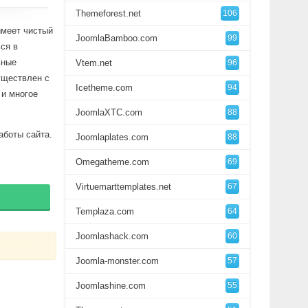
Themeforest.net
106
имеет чистый
JoomlaBamboo.com
99
ся в
ьные
Vtem.net
96
уществлен с
Icetheme.com
94
 и многое
JoomlaXTC.com
88
аботы сайта.
Joomlaplates.com
88
Omegatheme.com
69
Virtuemarttemplates.net
67
Templaza.com
64
Joomlashack.com
60
Joomla-monster.com
57
Joomlashine.com
55