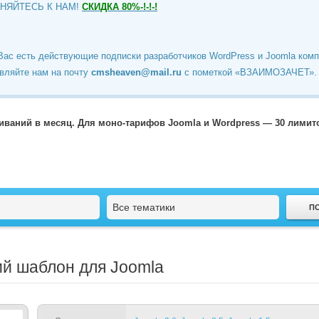
ИНЯЙТЕСЬ К НАМ!
СКИДКА 80%-!-!-!
Вас есть действующие подписки разработчиков WordPress и Joomla ком
вляйте нам на почту
cmsheaven@mail.ru
c пометкой «ВЗАИМОЗАЧЕТ».
чиваний в месяц. Для моно-тарифов Joomla и Wordpress — 30 лими
Все тематики
ий шаблон для Joomla