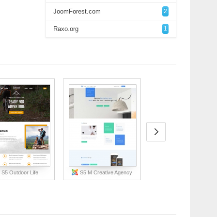
JoomForest.com
2
Raxo.org
1
S5 Outdoor Life
S5 M Creative Agency