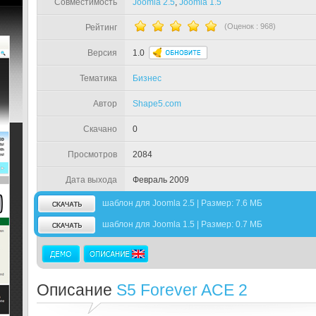
Совместимость
Joomla 2.5
,
Joomla 1.5
(Оценок :
968
)
Рейтинг
Версия
1.0
Тематика
Бизнес
Автор
Shape5.com
Скачано
0
Просмотров
2084
Дата выхода
Февраль 2009
шаблон для Joomla 2.5 | Размер: 7.6 МБ
шаблон для Joomla 1.5 | Размер: 0.7 МБ
Описание
S5 Forever ACE 2