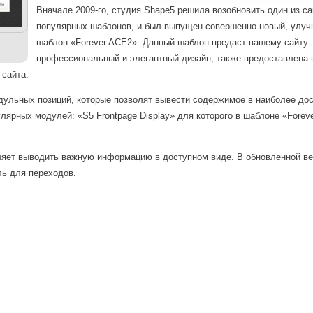
Вначале 2009-го, студия Shape5 решила возобновить один из с
популярных шаблонов, и был выпущен совершенно новый, улу
шаблон «Forever ACE2». Данный шаблон предаст вашему сайту
профессиональный и элегантный дизайн, также предоставлена
 сайта.
дульных позиций, которые позволят вывести содержимое в наиболее до
лярных модулей: «S5 Frontpage Display» для которого в шаблоне «Forev
оляет выводить важную информацию в доступном виде. В обновленной в
ль для переходов.
Вход
Логин