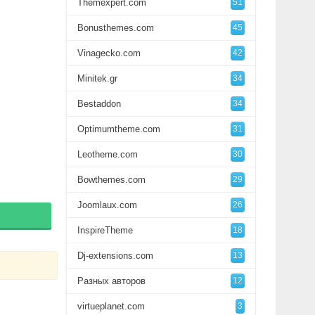
Themexpert.com
51
Bonusthemes.com
45
Vinagecko.com
42
Minitek.gr
34
Bestaddon
34
Optimumtheme.com
31
Leotheme.com
30
Bowthemes.com
29
Joomlaux.com
26
InspireTheme
18
Dj-extensions.com
13
Разных авторов
12
virtueplanet.com
3