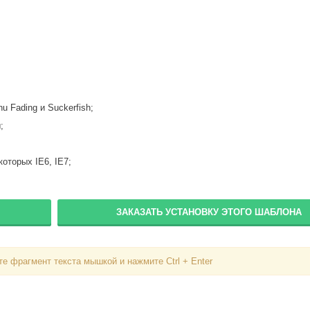
Пароль
Запомнить меня
Вступить в складчину
 Fading и Suckerfish;
Забыли пароль?
;
Забыли логин?
оторых IE6, IE7;
ЗАКАЗАТЬ УСТАНОВКУ ЭТОГО ШАБЛОНА
е фрагмент текста мышкой и нажмите Ctrl + Enter