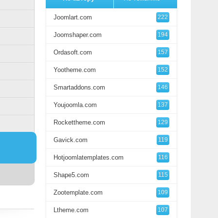
Joomlart.com
222
Joomshaper.com
194
Ordasoft.com
157
Yootheme.com
152
Smartaddons.com
146
Youjoomla.com
137
Rockettheme.com
129
Gavick.com
119
Hotjoomlatemplates.com
116
Shape5.com
115
Zootemplate.com
109
Ltheme.com
107