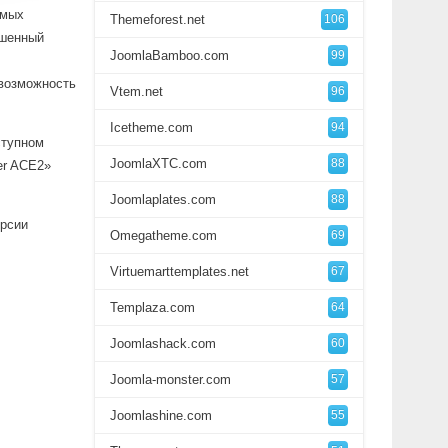
амых
Themeforest.net
106
чшенный
JoomlaBamboo.com
99
 возможность
Vtem.net
96
Icetheme.com
94
ступном
JoomlaXTC.com
88
er ACE2»
Joomlaplates.com
88
ерсии
Omegatheme.com
69
Virtuemarttemplates.net
67
Templaza.com
64
Joomlashack.com
60
Joomla-monster.com
57
Joomlashine.com
55