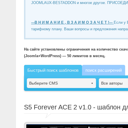
JOOMLAUX-BESTADDON и многое другое. ПРИСОЕД
---В Н И М А Н И Е , В З А И М О З А Ч Е Т !---
Если у 
тарифному плану. Ваши вопросы и предложения напра
На сайте установлены ограничения на количество ска
(Joomla+WordPress) — 50 лимитов в месяц.
Быстрый поиск шаблонов
поиск расширений
Выберите CMS
Все авторы
S5 Forever ACE 2
v1.0 - шаблон д