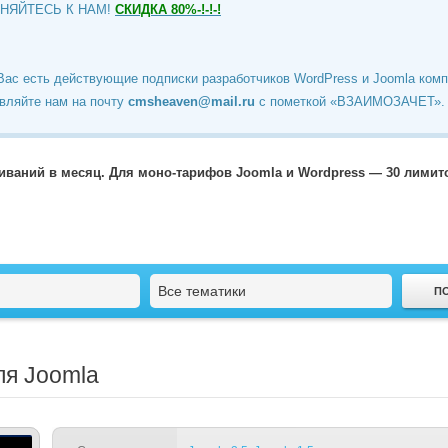
ИНЯЙТЕСЬ К НАМ!
СКИДКА 80%-!-!-!
Вас есть действующие подписки разработчиков WordPress и Joomla ком
вляйте нам на почту
cmsheaven@mail.ru
c пометкой «ВЗАИМОЗАЧЕТ».
чиваний в месяц. Для моно-тарифов Joomla и Wordpress — 30 лими
Все тематики
ля Joomla