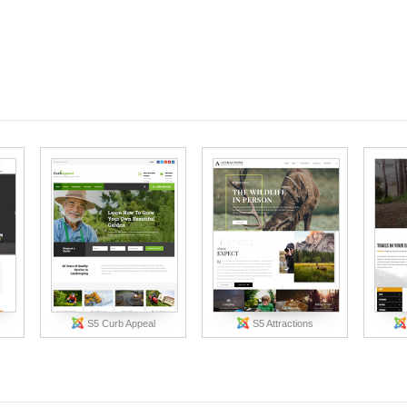
S5 Curb Appeal
S5 Attractions