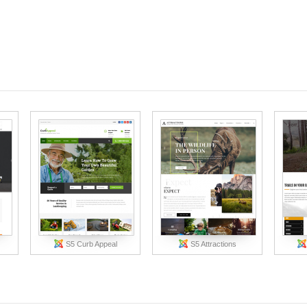
S5 Curb Appeal
S5 Attractions