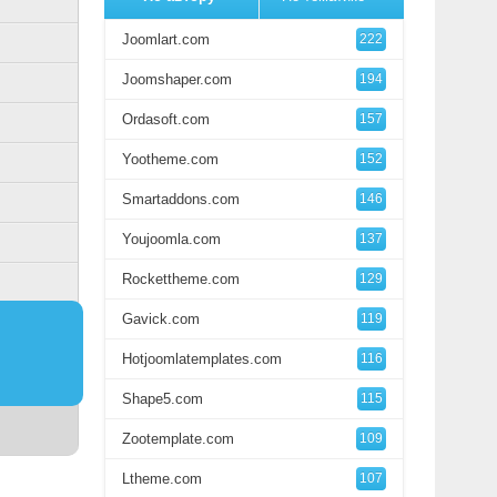
Joomlart.com
222
Joomshaper.com
194
Ordasoft.com
157
Yootheme.com
152
Smartaddons.com
146
Youjoomla.com
137
Rockettheme.com
129
Gavick.com
119
Hotjoomlatemplates.com
116
Shape5.com
115
Zootemplate.com
109
Ltheme.com
107