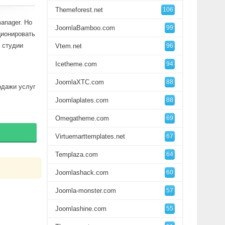
Themeforest.net
106
anager. Но
JoomlaBamboo.com
99
ционировать
т студии
Vtem.net
96
Icetheme.com
94
JoomlaXTC.com
88
одажи услуг
Joomlaplates.com
88
Omegatheme.com
69
Virtuemarttemplates.net
67
Templaza.com
64
Joomlashack.com
60
Joomla-monster.com
57
Joomlashine.com
55