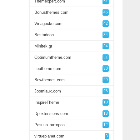
Themexpert.com
51
Bonusthemes.com
45
Vinagecko.com
42
Bestaddon
34
Minitek.gr
34
Optimumtheme.com
31
Leotheme.com
30
Bowthemes.com
29
Joomlaux.com
26
InspireTheme
18
Dj-extensions.com
13
Разных авторов
12
virtueplanet.com
3