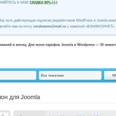
ИНЯЙТЕСЬ К НАМ!
СКИДКА 80%-!-!-!
Вас есть действующие подписки разработчиков WordPress и Joomla ком
вляйте нам на почту
cmsheaven@mail.ru
c пометкой «ВЗАИМОЗАЧЕТ».
чиваний в месяц. Для моно-тарифов Joomla и Wordpress — 30 лими
Все тематики
лон для Joomla