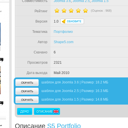
Совместимость
Joomla 3.6
,
Joomla 2.5
,
Joomla 1.5
(Оценок :
968
)
Рейтинг
Версия
1.0
Тематика
Портфолио
Автор
Shape5.com
Скачано
6
Просмотров
2321
Дата выхода
Май 2010
шаблон для Joomla 3.6 | Размер: 18.2 МБ
шаблон для Joomla 2.5 | Размер: 16.3 МБ
шаблон для Joomla 1.5 | Размер: 14.8 МБ
Описание
S5 Portfolio