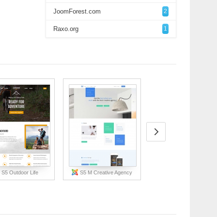
JoomForest.com
2
Raxo.org
1
S5 Outdoor Life
S5 M Creative Agency