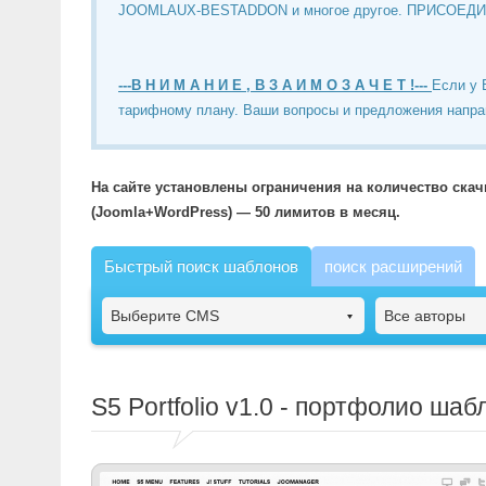
JOOMLAUX-BESTADDON и многое другое. ПРИСОЕД
---В Н И М А Н И Е , В З А И М О З А Ч Е Т !---
Если у 
тарифному плану. Ваши вопросы и предложения напра
На сайте установлены ограничения на количество ска
(Joomla+WordPress) — 50 лимитов в месяц.
Быстрый поиск шаблонов
поиск расширений
Выберите CMS
Все авторы
S5 Portfolio
v1.0 - портфолио шаб